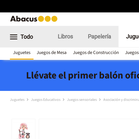
Libros
Papelería
Jugu
Todo
Juguetes
Juegos de Mesa
Juegos de Construcción
Juegos
Llévate el primer balón of
Juguetes
Juegos Educativos
Juegos sensoriales
Asociación y discrimin