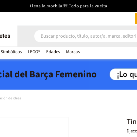
Llena la mochila 🎒 Todo para la vuelta
etes
 Simbólicos
LEGO®
Edades
Marcas
icial del Barça Femenino
ación de ideas
Tin
Djec