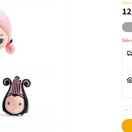
Precio
12
Sólo