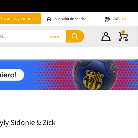
Escuelas y empresas
Buscador de tiendas
CAT
CAS
0
Borrar
yly Sidonie & Zick
o