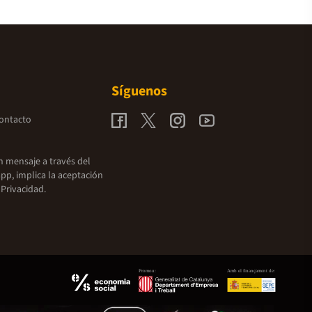
Síguenos
contacto
un mensaje a través del
pp, implica la aceptación
 Privacidad.
Promou:
Amb el finançament de: