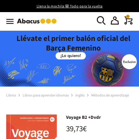
Llena la mochila 🎒 Todo para la vuelta
0
Llévate el primer balón oficial del
Barça Femenino
Libros
Libros para aprender idiomas
Inglés
Métodos de aprendizaje
Voyage B2 +Dvdr
39,73€