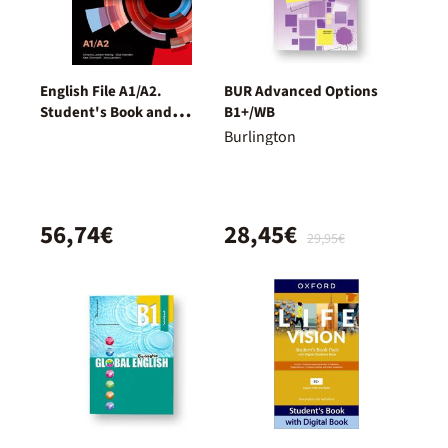
English File A1/A2.
BUR Advanced Options
Student's Book and
B1+/WB
Workbook + Digital
Burlington
(Without Key Pack)
56,74€
28,45€
29,95€