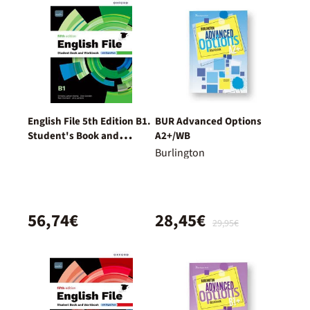
English File 5th Edition B1.
BUR Advanced Options
Student's Book and
A2+/WB
Workbook and digital
Burlington
without Key Pack
56,74€
28,45€
29,95€