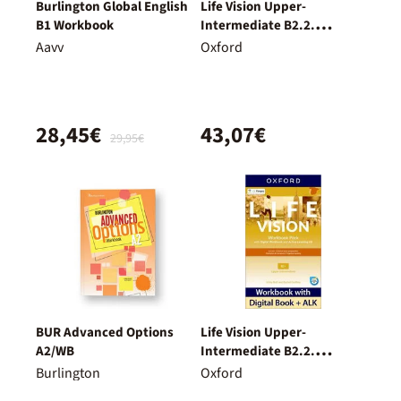
Burlington Global English
Life Vision Upper-
B1 Workbook
Intermediate B2.2.
Student'S Book.
Aavv
Oxford
28,45€
43,07€
29,95€
BUR Advanced Options
Life Vision Upper-
A2/WB
Intermediate B2.2.
Workbook
Burlington
Oxford