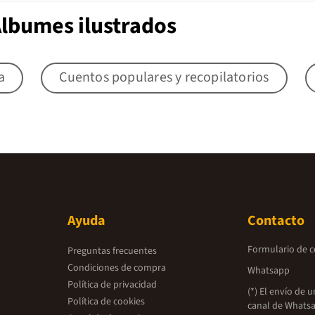
Álbumes ilustrados
a
Cuentos populares y recopilatorios
Ayuda
Contacto
Formulario de 
Preguntas frecuentes
Condiciones de compra
Whatsapp
Política de privacidad
(*) El envío de 
Política de cookies
canal de Whatsa