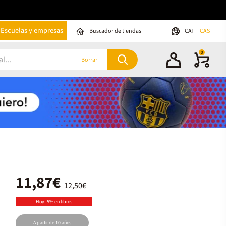
Escuelas y empresas
Buscador de tiendas
CAT
CAS
0
Borrar
11,87€
12,50€
Hoy -5% en libros
A partir de 10 años