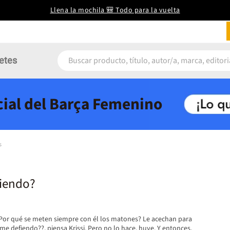
Llena la mochila 🎒 Todo para la vuelta
etes
icial del Barça Femenino
s
fiendo?
 ¿Por qué se meten siempre con él los matones? Le acechan para
 me defiendo??, piensa Krissi. Pero no lo hace, huye. Y entonces,