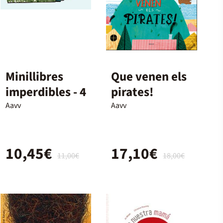
Minillibres
Que venen els
imperdibles - 4
pirates!
Aavv
Aavv
10,45€
17,10€
11,00€
18,00€