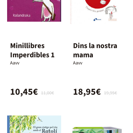
Minillibres
Dins la nostra
Imperdibles 1
mama
Aavv
Aavv
10,45€
18,95€
11,00€
19,95€