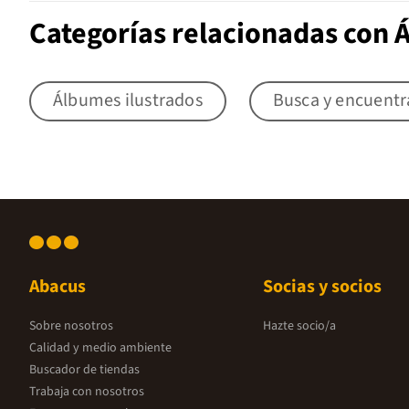
Categorías relacionadas con 
Álbumes ilustrados
Busca y encuentr
Abacus
Socias y socios
Sobre nosotros
Hazte socio/a
Calidad y medio ambiente
Buscador de tiendas
Trabaja con nosotros