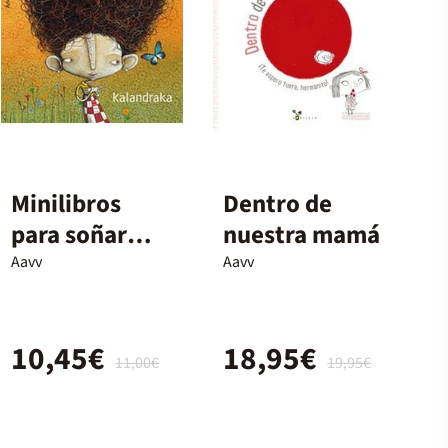
Minilibros
Dentro de
para soñar
nuestra mamá
imperdibles 2
Aavv
Aavv
10,45€
18,95€
11,00€
19,95€