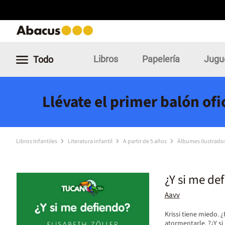
Libros
Papelería
Jugu
Todo
Llévate el primer balón of
Libros Infantiles
Literatura infantil
A partir de 5 años
Álbumes ilustrado
¿Y si me de
Aavv
Krissi tiene miedo.
atormentarle. ?¿Y si