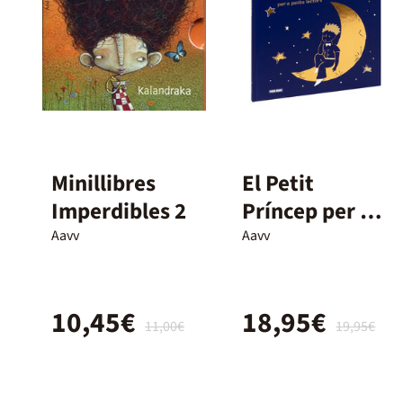
Minillibres
El Petit
Imperdibles 2
Príncep per a
petits lectors.
Aavv
Aavv
Edició
col·leccionista
10,45€
18,95€
11,00€
19,95€