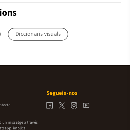
ions
Diccionaris visuals
Segueix-nos
ntacte
d’un missatge a través
atsapp, implica