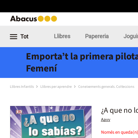
Llibres
Papereria
Jogui
Tot
Emporta’t la primera pilota
Femení
Llibres Infantils
Llibres per aprendre
Coneixements generals. Col·leccions
¿A que no l
Aavv
Només en queda(n