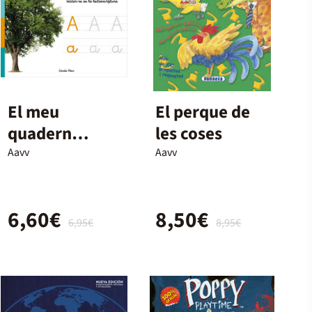
El meu
El perque de
quadern
les coses
Montessori
Aavv
Aavv
per aprendre a
escriure
6,60€
8,50€
6,95€
8,95€