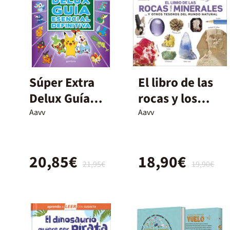
Súper Extra
El libro de las
Delux Guía
rocas y los
esencial
minerales
Aavv
Aavv
definitiva
20,85€
18,90€
21,95€
19,90€