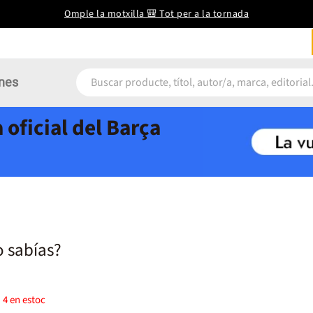
Omple la motxilla 🎒 Tot per a la tornada
nes
 oficial del Barça
o sabías?
)
4
en estoc