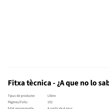
Fitxa tècnica - ¿A que no lo sa
Tipus de producte:
Llibre
Pàgines/Fulls:
192
Edat recomanada:
A partir de 4 anys