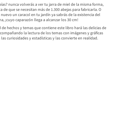
ías? nunca volverás a ver tu jarra de miel de la misma forma,
a de que se necesitan más de 1.300 abejas para fabricarla. O
uevo un caracol en tu jardín ya sabrás de la existencia del
a, ¡cuyo caparazón llega a alcanzar los 30 cm!
d de hechos y temas que contiene este libro hará las delicias de
 acompañando la lectura de los temas con imágenes y gráficas
as curiosidades y estadísticas y las convierte en realidad.