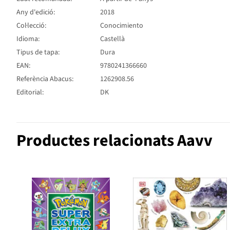
Any d'edició:
2018
Col·lecció:
Conocimiento
Idioma:
Castellà
Tipus de tapa:
Dura
EAN:
9780241366660
Referència Abacus:
1262908.56
Editorial:
DK
Productes relacionats Aavv