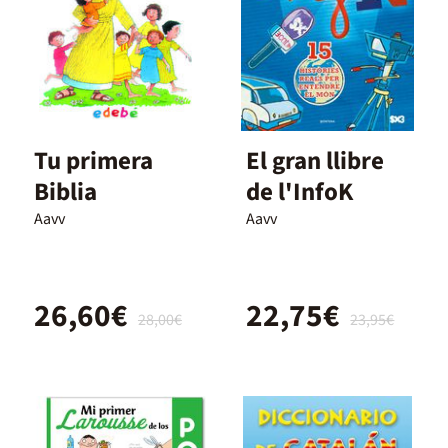
Tu primera
El gran llibre
Biblia
de l'InfoK
Aavv
Aavv
26,60€
22,75€
28,00€
23,95€