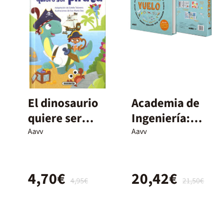
El dinosaurio
Academia de
quiere ser
Ingeniería:
pirata
Vuelo
Aavv
Aavv
4,70€
20,42€
4,95€
21,50€