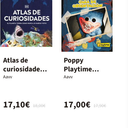
Atlas de
Poppy
curiosidades
Playtime
Nueva edición
oficial: Guía
Aavv
Aavv
de
Orientación
17,10€
17,00€
18,00€
17,90€