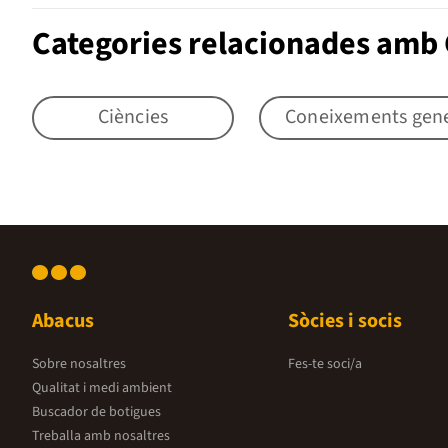
Categories relacionades amb 
Ciències
Coneixements gener
Abacus
Sòcies i socis
Sobre nosaltres
Fes-te soci/a
Qualitat i medi ambient
Buscador de botigues
Treballa amb nosaltres