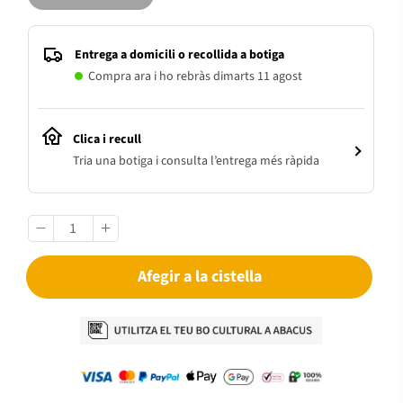
Entrega a domicili o recollida a botiga
Compra ara i ho rebràs dimarts 11 agost
Clica i recull
Tria una botiga i consulta l’entrega més ràpida
Afegir a la cistella