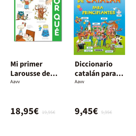
Mi primer
Diccionario
Larousse de
catalán para
los ¿Por qué?
principiantes
Aavv
Aavv
18,95€
9,45€
19,95€
9,95€