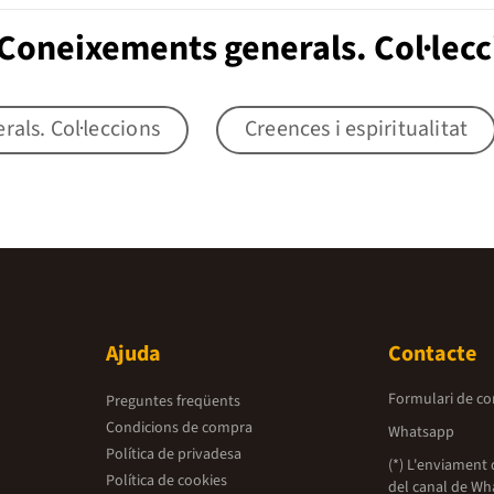
Coneixements generals. Col·lecc
als. Col·leccions
Creences i espiritualitat
Ajuda
Contacte
Formulari de co
Preguntes freqüents
Condicions de compra
Whatsapp
Política de privadesa
(*) L'enviament 
Política de cookies
del canal de Wh