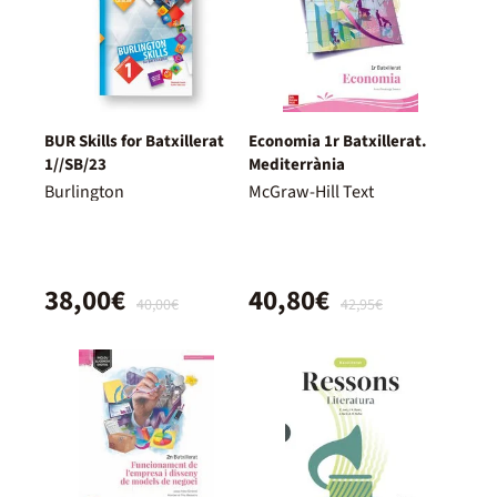
BUR Skills for Batxillerat
Economia 1r Batxillerat.
1//SB/23
Mediterrània
Burlington
McGraw-Hill Text
38,00€
40,80€
40,00€
42,95€