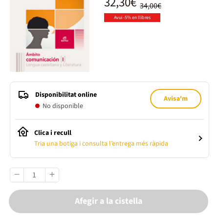
32,30€
34,00€
Avui -5% en llibres
Disponibilitat online
Avisa'm
No disponible
Clica i recull
Tria una botiga i consulta l’entrega més ràpida
Afegir a la cistella