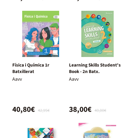
Física i Química 1r
Learning Skills Student's
Batxillerat
Book - 2n Batx.
Aavv
Aavv
40,80€
38,00€
42,95€
40,00€