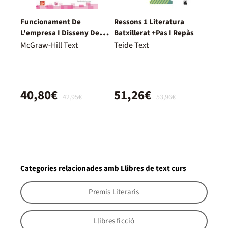
Funcionament De
Ressons 1 Literatura
L'empresa I Disseny De
Batxillerat +Pas I Repàs
Models De Negoci. 2º
McGraw-Hill Text
Teide Text
Batxillerat
40,80€
51,26€
42,95€
53,96€
Categories relacionades amb Llibres de text curs
Premis Literaris
Llibres ficció