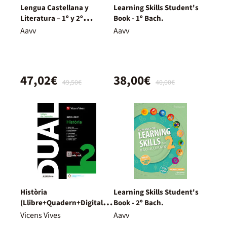
Lengua Castellana y
Learning Skills Student's
Literatura – 1º y 2º
Book - 1º Bach.
Bachillerato – Nuevo
Aavv
Aavv
Proyecto Delfos
47,02€
38,00€
49,50€
40,00€
Història
Learning Skills Student's
(Llibre+Quadern+Digital)
Book - 2º Bach.
Dual
Vicens Vives
Aavv