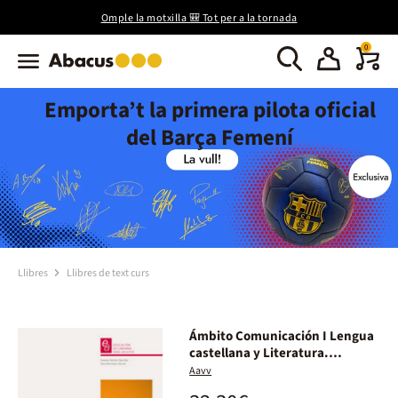
Omple la motxilla 🎒 Tot per a la tornada
0
Emporta’t la primera pilota oficial
del Barça Femení
Llibres
Llibres de text curs
Ámbito Comunicación I Lengua
castellana y Literatura.
Educación Secundaria para
Aavv
Adultos