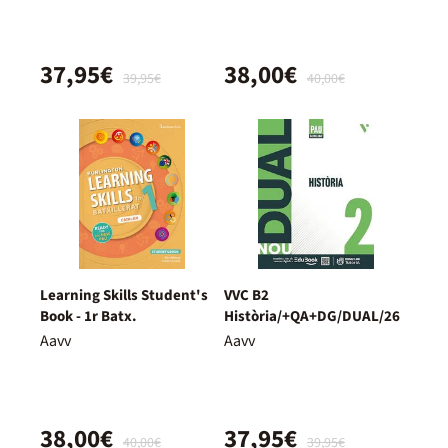
37,95€
38,00€
39,95€
40,00€
Learning Skills Student's
VVC B2
Book - 1r Batx.
Història/+QA+DG/DUAL/26
Aavv
Aavv
38,00€
37,95€
40,00€
39,95€