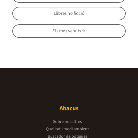
Llibres no ficció
Els més venuts ⭐
Abacus
Sobre nosaltres
Qualitat i medi ambient
Buscador de botigues