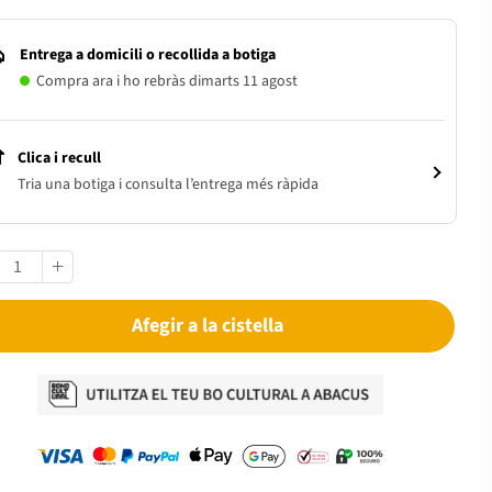
Entrega a domicili o recollida a botiga
Compra ara i ho rebràs dimarts 11 agost
Clica i recull
Tria una botiga i consulta l’entrega més ràpida
Afegir a la cistella