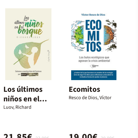
Los últimos
Ecomitos
niños en el
Resco de Dios, Víctor
bosque
Luov, Richard
21,85€
19,00€