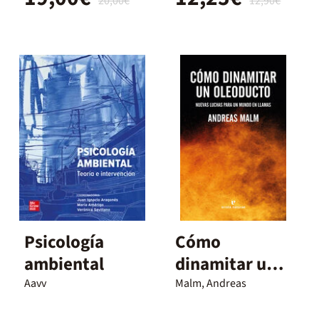
20,00€
12,90€
Psicología
Cómo
ambiental
dinamitar un
oleoducto
Aavv
Malm, Andreas