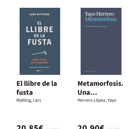
El llibre de la
Metamorfosis.
fusta
Una
revolución
Mytting, Lars
Herrero López, Yayo
antropológica
20,85€
20,90€