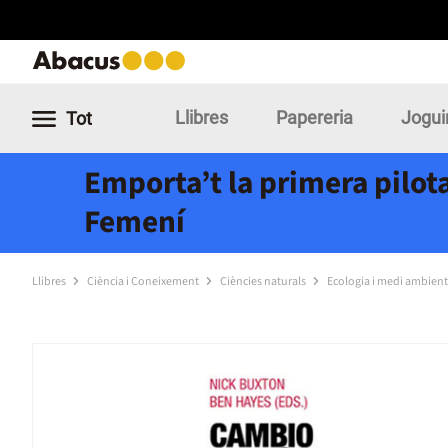
Llibres
Papereria
Jogui
Tot
Emporta’t la primera pilota
Femení
Llibres
Ciència i Coneixement
Ciències naturals
Ecologia i medi ambient