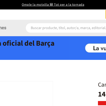
Omple la motxilla 🎒 Tot per a la tornada
nes
 oficial del Barça
Cam
14