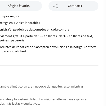
Afegir a favorits
Compartir
ompra segura
ntrega en 1-2 dies laborables
egistra't i gaudeix de descomptes en cada compra
viament gratuït a partir de 19€ en llibres i de 39€ en llibres de text,
guines i papereria.
oductes de robòtica: no s'accepten devolucions a la botiga. Contacta
b atenció al client
cambio climático un gran negocio del que lucrarse, mientras
ciales y la sostenibilidad. Las visiones alternativas aspiran a
es más justas y equitativas.