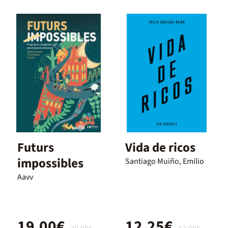
Futurs
Vida de ricos
impossibles
Santiago Muiño, Emilio
Aavv
19,00€
12,25€