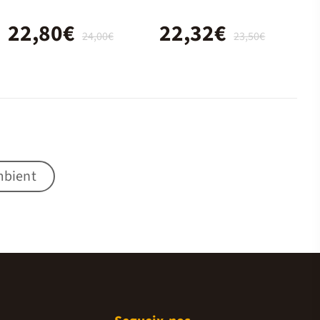
22,80€
22,32€
24,00€
23,50€
mbient