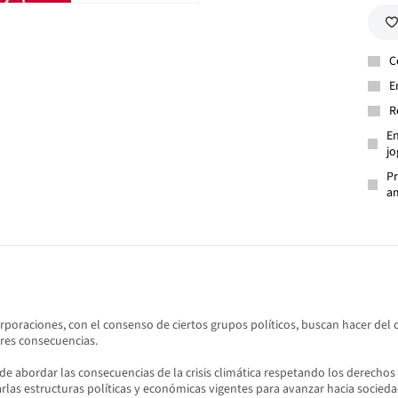
C
E
R
En
jo
Pr
am
oraciones, con el consenso de ciertos grupos políticos, buscan hacer del 
ores consecuencias.
e abordar las consecuencias de la crisis climática respetando los derechos so
las estructuras políticas y económicas vigentes para avanzar hacia sociedad