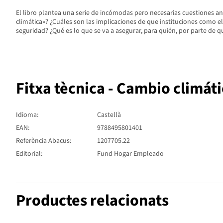
El libro plantea una serie de incómodas pero necesarias cuestiones a
climática»? ¿Cuáles son las implicaciones de que instituciones como e
seguridad? ¿Qué es lo que se va a asegurar, para quién, por parte de q
Fitxa tècnica - Cambio climát
Idioma:
Castellà
EAN:
9788495801401
Referència Abacus:
1207705.22
Editorial:
Fund Hogar Empleado
Productes relacionats