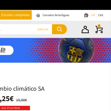
Escoles i empreses
Cercador de botigues
CAT
CAS
0
Esborrar
bio climático SA
,25€
15,00€
Avui -5% en llibres