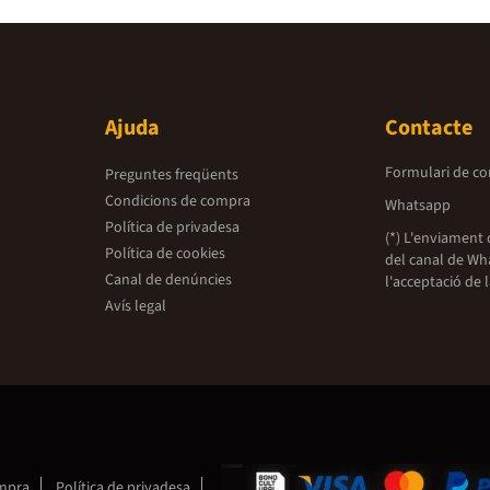
Ajuda
Contacte
Formulari de co
Preguntes freqüents
Condicions de compra
Whatsapp
Política de privadesa
(*) L'enviament 
Política de cookies
del canal de Wh
Canal de denúncies
l'acceptació de 
Avís legal
ompra
Política de privadesa