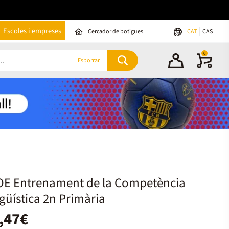
Escoles i empreses
Cercador de botigues
CAT
CAS
0
Esborrar
OE Entrenament de la Competència
güística 2n Primària
,47€