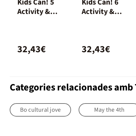
Kids Can! 5
Kids Can! 6
Activity &
Activity &
extrafun
extrafun
32,43€
32,43€
Categories relacionades amb 
Bo cultural jove
May the 4th