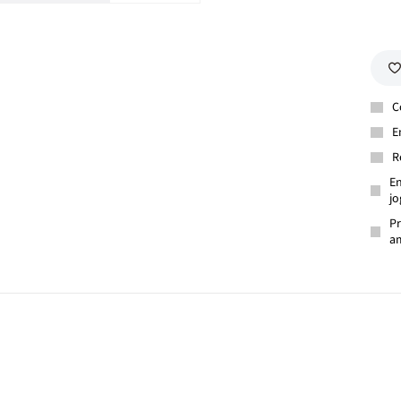
C
E
R
En
jo
Pr
am