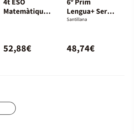
4t ESO
6º Prim
Matemàtiques
Lengua+ Serie
Cm Català
Comunica
Santillana
Ed23
Ed23
52,88€
48,74€