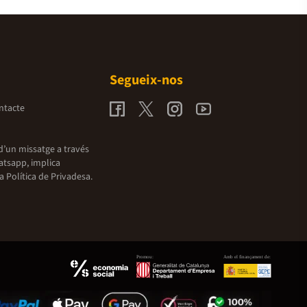
Segueix-nos
ntacte
d’un missatge a través
atsapp, implica
la
Política de Privadesa.
Promou:
Amb el finançament de: