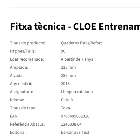
Fitxa tècnica - CLOE Entrena
Tipus de producte:
Quaderns Estiu/Reforç
Pàgines/Fulls:
96
Edat recomanada:
A partir de 7 anys
Amplada:
225 mm
Alçada:
285 mm
Any d'edició:
2018
Assignatura:
Llengua catalana
Idioma:
Català
Tipus de tapa:
Tova
EAN:
9788499062310
Referència Abacus:
1246838.04
Editorial:
Barcanova Text