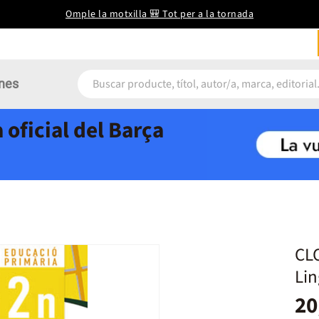
Omple la motxilla 🎒 Tot per a la tornada
nes
 oficial del Barça
CL
Lin
20