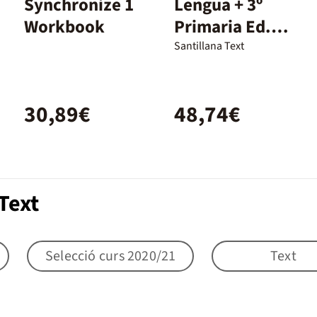
Synchronize 1
Lengua + 3º
Workbook
Primaria Ed.
Santillana
Santillana Text
30,89€
48,74€
Text
Selecció curs 2020/21
Text