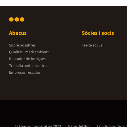
Abacus
Sòcies i socis
Sobre nosaltres
Fes-te soci/a
Qualitat i medi ambient
Buscador de botigues
Treballa amb nosaltres
Empreses i escoles
© Abacus Cooperativa 2023
Mapa del lloc
Condicions de c