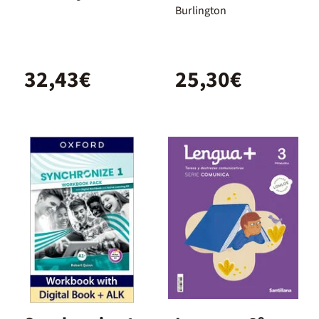
extrafun
Burlington
32,43€
25,30€