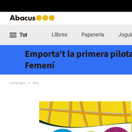
Llibres
Papereria
Jogui
Tot
Emporta’t la primera pilota
Femení
Campaigns
Text