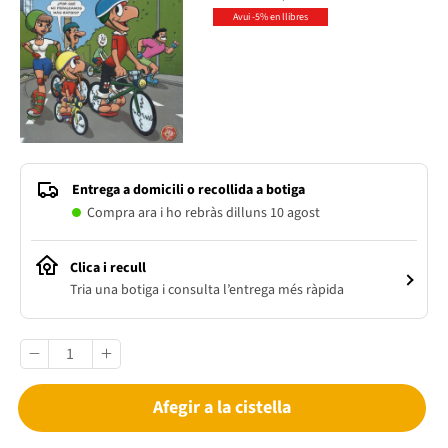
Avui -5% en llibres
Entrega a domicili o recollida a botiga
Compra ara i ho rebràs dilluns 10 agost
Clica i recull
Tria una botiga i consulta l’entrega més ràpida
Afegir a la cistella