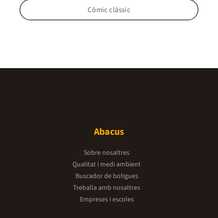
Còmic clàssic
Abacus
Sobre nosaltres
Qualitat i medi ambient
Buscador de botigues
Treballa amb nosaltres
Empreses i escoles