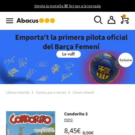
Omple la motxilla 🎒 Tot per a la tornada
0
Emporta’t la primera pilota oficial
del Barça Femení
Llibres Infantils
Còmics per a nen/es
Còmic infantil
Condorito 3
PEPO
8,45€
8,90€