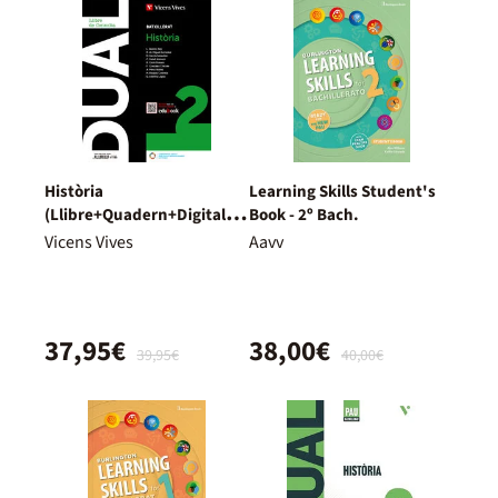
Història
Learning Skills Student's
(Llibre+Quadern+Digital)
Book - 2º Bach.
Dual
Vicens Vives
Aavv
37,95€
38,00€
39,95€
40,00€