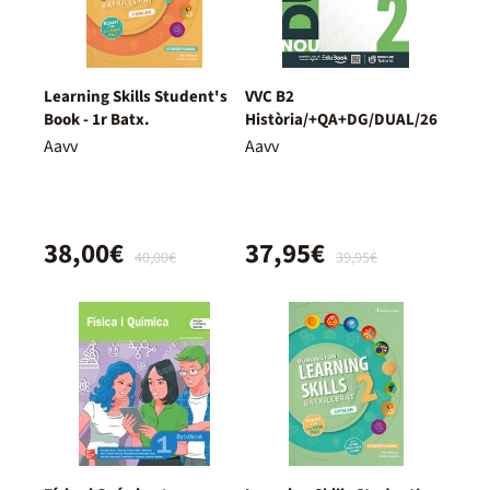
Learning Skills Student's
VVC B2
Book - 1r Batx.
Història/+QA+DG/DUAL/26
Aavv
Aavv
38,00€
37,95€
40,00€
39,95€