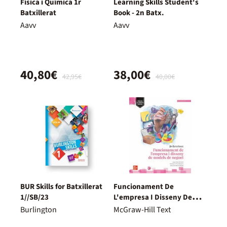
Física i Química 1r
Learning Skills Student's
Batxillerat
Book - 2n Batx.
Aavv
Aavv
40,80€
38,00€
42,95€
40,00€
BUR Skills for Batxillerat
Funcionament De
1//SB/23
L'empresa I Disseny De
Models De Negoci. 2º
Burlington
McGraw-Hill Text
Batxillerat