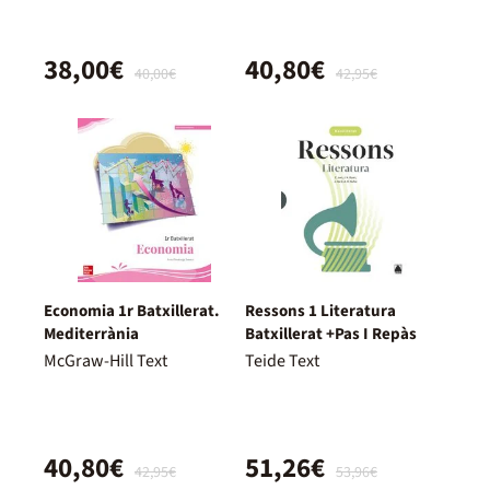
38,00€
40,80€
40,00€
42,95€
Economia 1r Batxillerat.
Ressons 1 Literatura
Mediterrània
Batxillerat +Pas I Repàs
McGraw-Hill Text
Teide Text
40,80€
51,26€
42,95€
53,96€