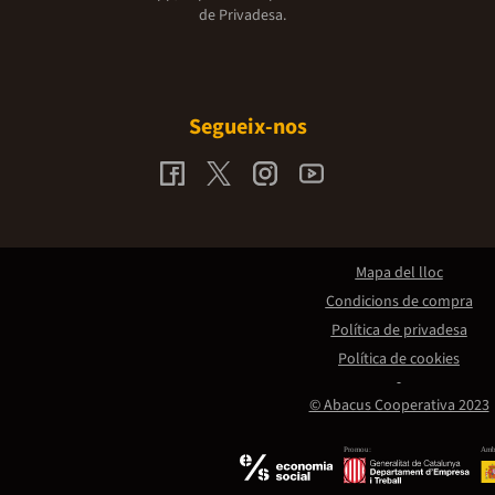
de Privadesa.
Segueix-nos
Mapa del lloc
Condicions de compra
Política de privadesa
Política de cookies
© Abacus Cooperativa 2023
Promou:
Amb 