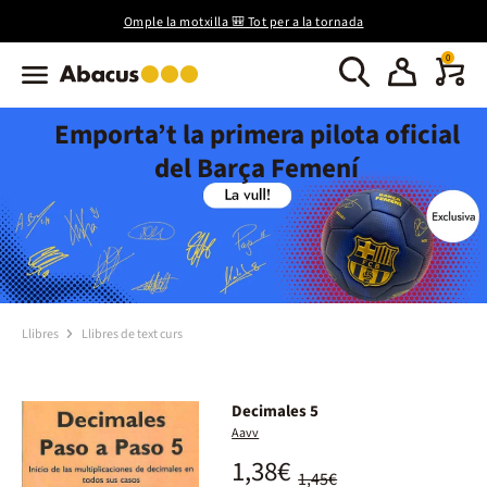
Omple la motxilla 🎒 Tot per a la tornada
0
Emporta’t la primera pilota oficial
del Barça Femení
Llibres
Llibres de text curs
Decimales 5
Aavv
1,38€
1,45€