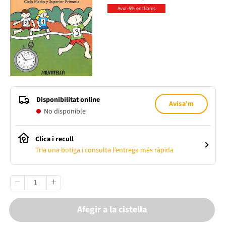
Avui -5% en llibres
Disponibilitat online
Avisa'm
No disponible
Clica i recull
Tria una botiga i consulta l’entrega més ràpida
Afegir a la cistella