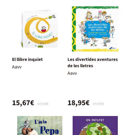
El llibre inquiet
Les divertides aventures
de les lletres
Aavv
Aavv
15,67€
18,95€
16,50€
19,95€