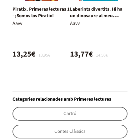
Piratix. Primeras lecturas 1
Laberints divertits. Hi ha
- ¡Somos los Piratix!
un dinosaure al meu
laberint!
Aavv
Aavv
13,25€
13,77€
13,95€
14,50€
Categories relacionades amb Primeres lectures
Cartró
Contes Clàssics