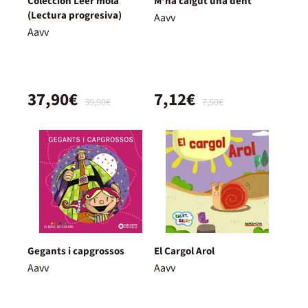
Colección Leer mola
M'ha caigut una dent
(Lectura progresiva)
Aavv
Aavv
37,90€
7,12€
39,90€
7,50€
Gegants i capgrossos
El Cargol Arol
Aavv
Aavv