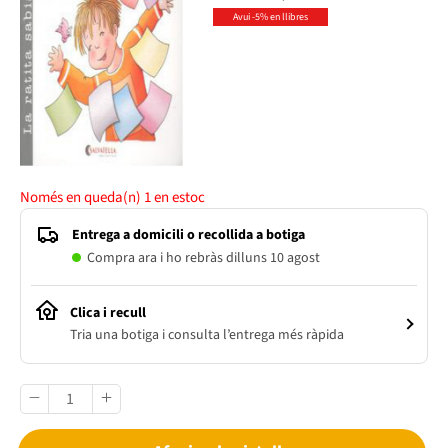
Avui -5% en llibres
Només en queda(n)
1
en estoc
Entrega a domicili o recollida a botiga
Compra ara i ho rebràs dilluns 10 agost
Clica i recull
Tria una botiga i consulta l’entrega més ràpida