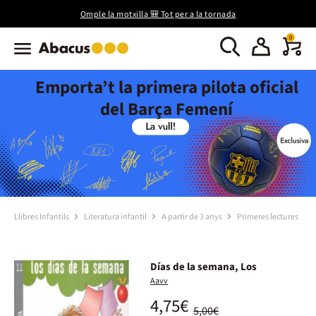
Omple la motxilla 🎒 Tot per a la tornada
0
Emporta’t la primera pilota oficial
del Barça Femení
Llibres Infantils
Literatura infantil
A partir de 3 anys
Primeres lectures
Días de la semana, Los
Aavv
4,75€
5,00€