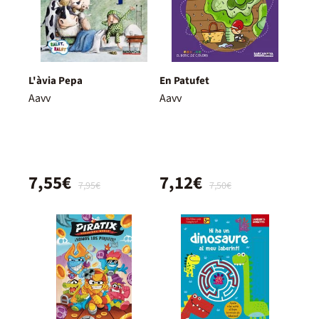
L'àvia Pepa
En Patufet
Aavv
Aavv
7,55€
7,12€
7,95€
7,50€