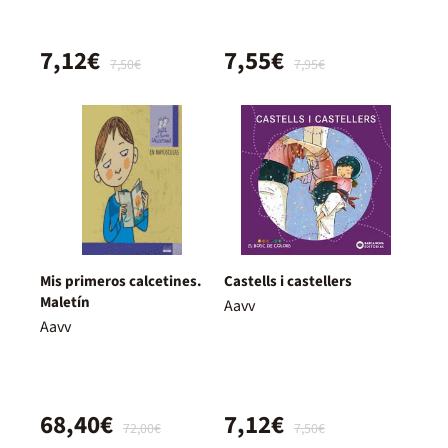
7,12€
7,55€
7,50€
7,95€
Mis primeros calcetines.
Castells i castellers
Maletín
Aavv
Aavv
68,40€
7,12€
72,00€
7,50€