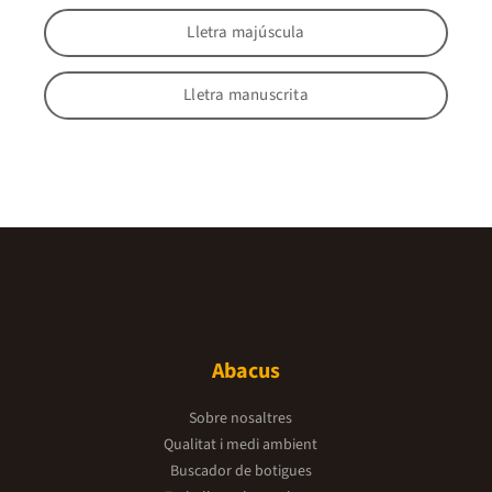
Lletra majúscula
Lletra manuscrita
Abacus
Sobre nosaltres
Qualitat i medi ambient
Buscador de botigues