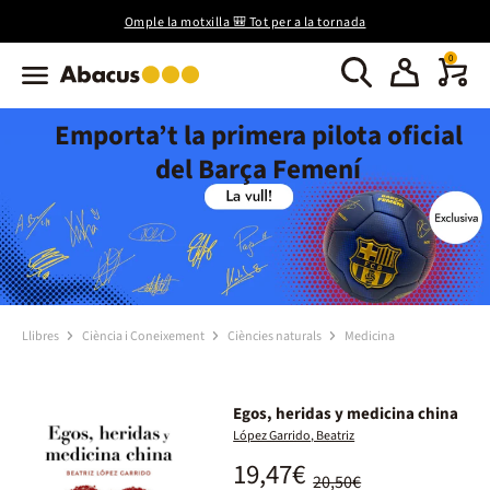
Omple la motxilla 🎒 Tot per a la tornada
0
Emporta’t la primera pilota oficial
del Barça Femení
Llibres
Ciència i Coneixement
Ciències naturals
Medicina
Egos, heridas y medicina china
López Garrido, Beatriz
19,47€
20,50€