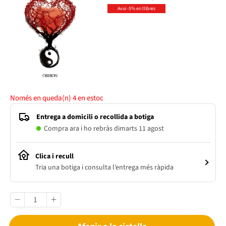
Avui -5% en llibres
Només en queda(n)
4
en estoc
Entrega a domicili o recollida a botiga
Compra ara i ho rebràs dimarts 11 agost
Clica i recull
Tria una botiga i consulta l’entrega més ràpida