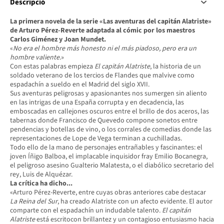
Descripció
La primera novela de la serie «Las aventuras del capitán Alatriste»
de Arturo Pérez-Reverte adaptada al cómic por los maestros
Carlos Giménez y Joan Mundet.
«
No era el hombre más honesto ni el más piadoso, pero era un
hombre valiente
.»
Con estas palabras empieza
El capitán Alatriste
, la historia de un
soldado veterano de los tercios de Flandes que malvive como
espadachín a sueldo en el Madrid del siglo XVII.
Sus aventuras peligrosas y apasionantes nos sumergen sin aliento
en las intrigas de una España corrupta y en decadencia, las
emboscadas en callejones oscuros entre el brillo de dos aceros, las
tabernas donde Francisco de Quevedo compone sonetos entre
pendencias y botellas de vino, o los corrales de comedias donde las
representaciones de Lope de Vega terminan a cuchilladas.
Todo ello de la mano de personajes entrañables y fascinantes: el
joven Íñigo Balboa, el implacable inquisidor fray Emilio Bocanegra,
el peligroso asesino Gualterio Malatesta, o el diabólico secretario del
rey, Luis de Alquézar.
La crítica ha dicho...
«Arturo Pérez-Reverte, entre cuyas obras anteriores cabe destacar
La Reina del Sur
, ha creado Alatriste con un afecto evidente. El autor
comparte con el espadachín un indudable talento.
El capitán
Alatriste
está escritocon brillantez y un contagioso entusiasmo hacia