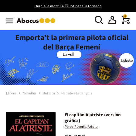
Omple la motxilla 🎒 Tot per a la tornada
0
Emporta’t la primera pilota oficial
del Barça Femení
Llibres
Novel·les
Butxaca
Narrativa Espanyola
El capitán Alatriste (versión
gráfica)
Pérez-Reverte, Arturo