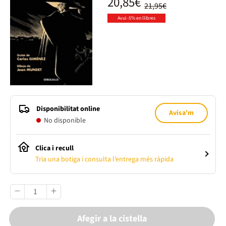
20,85€
21,95€
Avui -5% en llibres
Disponibilitat online
Avisa'm
No disponible
Clica i recull
Tria una botiga i consulta l’entrega més ràpida
Afegir a la cistella