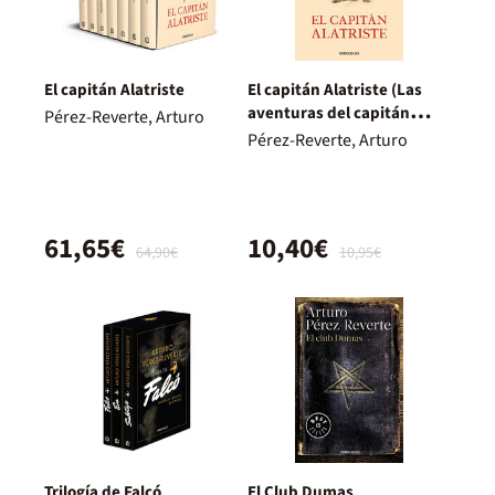
El capitán Alatriste
El capitán Alatriste (Las
aventuras del capitán
Pérez-Reverte, Arturo
Alatriste 1)
Pérez-Reverte, Arturo
61,65€
10,40€
64,90€
10,95€
Trilogía de Falcó
El Club Dumas