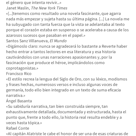
el género que intenta revivir...»
Janet Maslin,
The New York Times
«[...]tenemos como resultado una novela fascinante, que agarra
nada más empezar y sujeta hasta su última página. [...] La novela me
ha subyugado con tanta fuerza que la vista se adelantaba al texto
porque el corazón estaba en suspenso o se aceleraba a causa de los
azarosos sucesos que pasaban en el papel.»
Santos Sanz Villanueva,
El Mundo
«Digámoslo claro: nunca se agradecerá lo bastante a Reverte haber
hecho entrar a tantos lectores en esa literatura y esa historia
cautivándolos con unas narraciones apasionantes y, por la
fascinación que produce el héroe, implicándolos como
coprotagonistas.»
Francisco Rico
«El estilo recrea la lengua del Siglo de Oro, con su léxico, modismos
y frases hechas, numerosos versos e incluso algunas voces de
germanía, todo ello bien integrado en un texto de suma eficacia
narrativa.»
Ángel Basanta
«Su sabiduría narrativa, tan bien construida siempre, tan
exhaustivamente detallada, documentada y estructurada, hasta el
punto que, frente a todo ello, la historia real resulta endeble y a
veces hasta tópica.»
Rafael Conte
«Al capitán Alatriste le cabe el honor de ser una de esas criaturas de