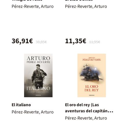
Pérez-Reverte, Arturo
Pérez-Reverte, Arturo
36,91€
11,35€
38,85€
11,95€
El italiano
El oro del rey (Las
aventuras del capitán
Pérez-Reverte, Arturo
Alatriste 4)
Pérez-Reverte, Arturo