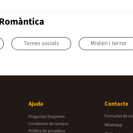
 Romàntica
Temes socials
Misteri i terror
Ajuda
Contacte
Formulari de co
Preguntes freqüents
Condicions de compra
Whatsapp
Política de privadesa