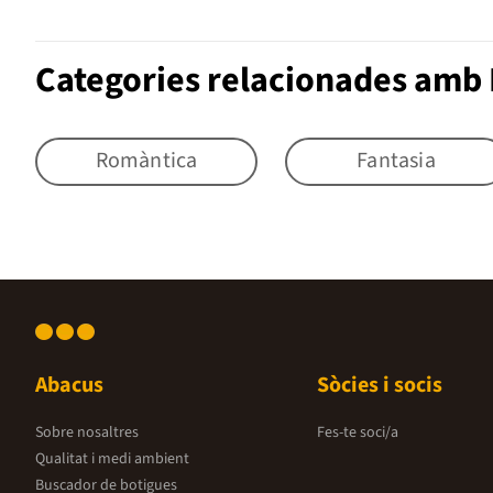
Categories relacionades amb
Romàntica
Fantasia
Abacus
Sòcies i socis
Sobre nosaltres
Fes-te soci/a
Qualitat i medi ambient
Buscador de botigues