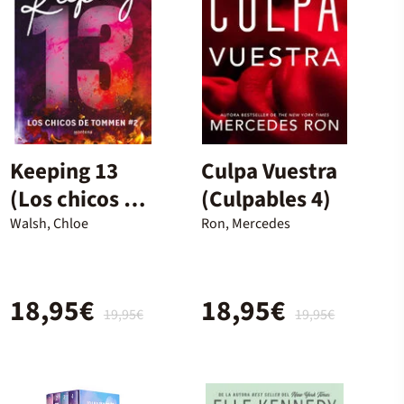
Keeping 13
Culpa Vuestra
(Los chicos de
(Culpables 4)
Tommen 2)
Walsh, Chloe
Ron, Mercedes
18,95€
18,95€
19,95€
19,95€