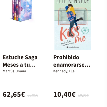
Estuche Saga
Prohibido
Meses a tu
enamorarse
lado (edición
(#Kiss Me 1)
Marcús, Joana
Kennedy, Elle
estuche con
las 4 novelas)
62,65€
10,40€
65,95€
10,95€