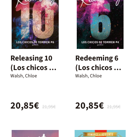
Releasing 10
Redeeming 6
(Los chicos de
(Los chicos de
Tommen 6)
Tommen 4)
Walsh, Chloe
Walsh, Chloe
20,85€
20,85€
21,95€
21,95€