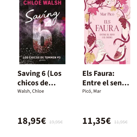
Saving 6 (Los
Els Faura:
chicos de
Entre el seny i
Tommen 3)
el desig
Walsh, Chloe
Picó, Mar
18,95€
11,35€
19,95€
11,95€