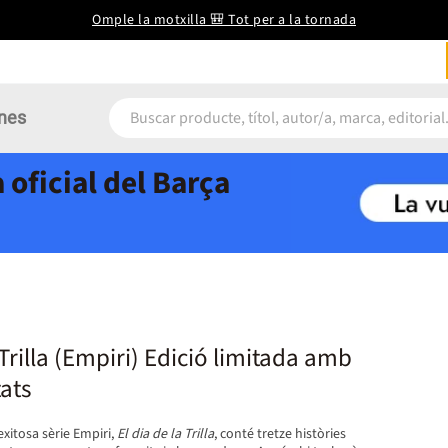
Omple la motxilla 🎒 Tot per a la tornada
nes
 oficial del Barça
 Trilla (Empiri) Edició limitada amb
tats
’exitosa sèrie Empiri,
El dia de la Trilla
, conté tretze històries