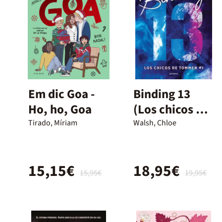
Em dic Goa -
Binding 13
Ho, ho, Goa
(Los chicos de
Tommen 1)
Tirado, Míriam
Walsh, Chloe
15,15€
18,95€
15,95€
19,95€