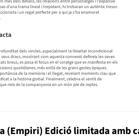
n més dels detalls, les relacions entre personatges i l'expansió
pas d'una trama lineal i trepidant, hi trobaran un autèntic tresor.
ccionista i un regal perfecte per a qui ja s'ha enamorat
.
acta
profunditat dels vincles, especialment la lleialtat incondicional
ls seus dracs, mostrant com aquesta connexió defineix les seves
lats breus, es posa el focus en el coratge que es manifesta en els
decisions quotidianes, més enllà de les grans gestes èpiques.
ortància de la memòria i el llegat, revelant moments clau que
icat a la història global. Finalment, celebra el sentit de
a que neix de la companyonia en un món ple de reptes.
lla (Empiri) Edició limitada amb c