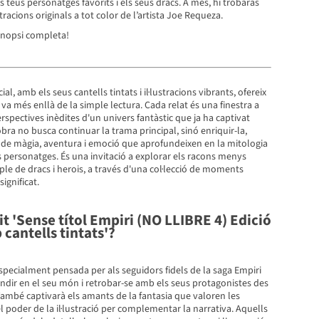
 teus personatges favorits i els seus dracs. A més, hi trobaràs
stracions originals a tot color de l’artista Joe Requeza.
sinopsi completa!
al, amb els seus cantells tintats i il·lustracions vibrants, ofereix
va més enllà de la simple lectura. Cada relat és una finestra a
spectives inèdites d'un univers fantàstic que ja ha captivat
obra no busca continuar la trama principal, sinó enriquir-la,
s de màgia, aventura i emoció que aprofundeixen en la mitologia
els personatges. És una invitació a explorar els racons menys
e de dracs i herois, a través d'una col·lecció de moments
ignificat.
git 'Sense títol Empiri (NO LLIBRE 4) Edició
cantells tintats'?
pecialment pensada per als seguidors fidels de la saga Empiri
ndir en el seu món i retrobar-se amb els seus protagonistes des
ambé captivarà els amants de la fantasia que valoren les
el poder de la il·lustració per complementar la narrativa. Aquells