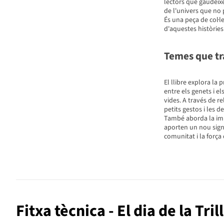
lectors que gaudeixe
de l'univers que no 
És una peça de col·le
d'aquestes històries
Temes que tr
El llibre explora la 
entre els genets i e
vides. A través de re
petits gestos i les 
També aborda la imp
aporten un nou signif
comunitat i la forç
Fitxa tècnica - El dia de la Tri