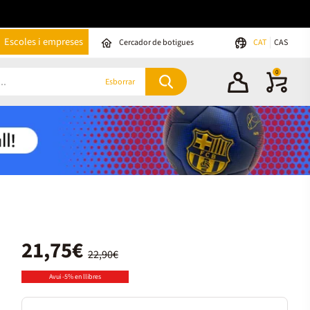
Escoles i empreses
Cercador de botigues
CAT
CAS
0
Esborrar
21,75€
22,90€
Avui -5% en llibres