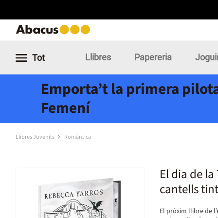
Llibres
Papereria
Jogui
Tot
Emporta’t la primera pilota
Femení
Llibres Juvenils
Romàntica
El dia de la
cantells tin
El pròxim llibre de l