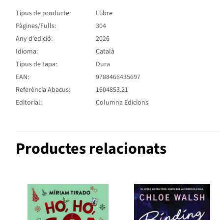
Tipus de producte:
Llibre
Pàgines/Fulls:
304
Any d'edició:
2026
Idioma:
Català
Tipus de tapa:
Dura
EAN:
9788466435697
Referència Abacus:
1604853.21
Editorial:
Columna Edicions
Productes relacionats