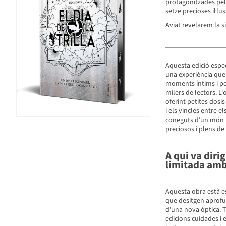
protagonitzades pels
setze precioses il·lu
Aviat revelarem la 
Aquesta edició especi
una experiència que 
moments íntims i per
milers de lectors. L'
oferint petites dosi
i els vincles entre 
coneguts d'un món pl
preciosos i plens de s
A qui va diri
limitada amb 
Aquesta obra està es
que desitgen aprofu
d'una nova òptica. T
edicions cuidades i 