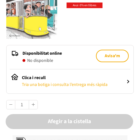
Avui -5% en llibres
Disponibilitat online
Avisa'm
No disponible
Clica i recull
Tria una botiga i consulta l’entrega més ràpida
Afegir a la cistella