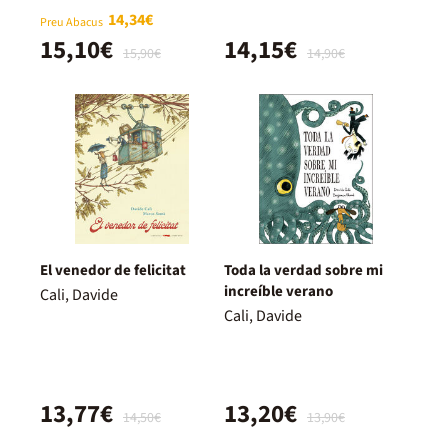
14,34€
Preu Abacus
15,10€
14,15€
15,90€
14,90€
El venedor de felicitat
Toda la verdad sobre mi
increíble verano
Cali, Davide
Cali, Davide
13,77€
13,20€
14,50€
13,90€