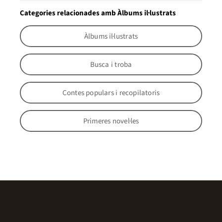
Categories relacionades amb Àlbums il·lustrats
Àlbums il·lustrats
Busca i troba
Contes populars i recopilatoris
Primeres novel·les