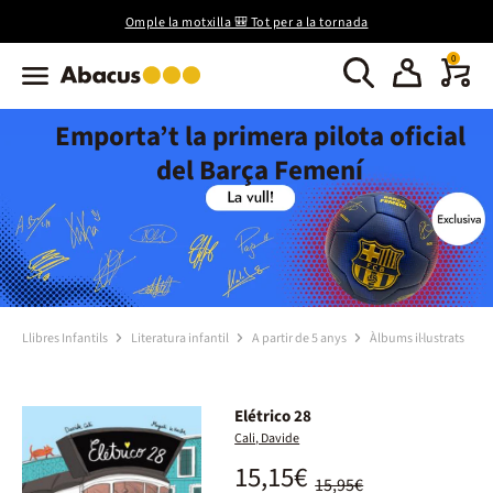
Omple la motxilla 🎒 Tot per a la tornada
0
Emporta’t la primera pilota oficial
del Barça Femení
Llibres Infantils
Literatura infantil
A partir de 5 anys
Àlbums il·lustrats
Elétrico 28
Cali, Davide
15,15€
15,95€