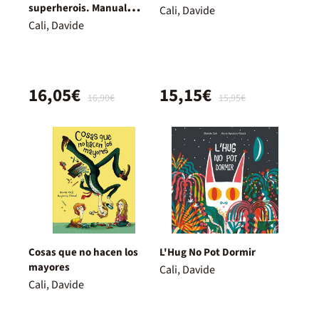
superherois. Manual
Cali, Davide
d'instruccions
Cali, Davide
16,05€
15,15€
16,90€
15,95€
Cosas que no hacen los
L'Hug No Pot Dormir
mayores
Cali, Davide
Cali, Davide