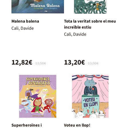
Malena balena
Tota la veritat sobre el meu
increïble estiu
Cali, Davide
Cali, Davide
12,82€
13,20€
13,50€
13,90€
Superheroïnes i
Voteu en llop!