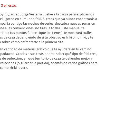
)
3
en estoc
soy tu padre!
, Jorge Vesterra vuelve a la carga para explicarnos
el ligoteo en el mundo friki. Si crees que ya nunca encontrarás a
parta contigo las noches de series, descubra nuevas zonas en
e a las convenciones, no tires la toalla. Este manual te
tido a tus puntos fuertes (que los tienes), te mostrará cuáles
 de caza dependiendo de si tu objetivo es friki o no friki, y te
 sobre cómo enfrentarte a la primera cita.
an cantidad de material gráfico que te ayudará en tu camino
 padawan. Gracias a sus tests podrás saber qué tipo de friki eres,
 de seducción, en qué territorio de caza te defiendes mejor y
elaciones (o guardar la partida), además de varios gráficos para
como «friki lover».