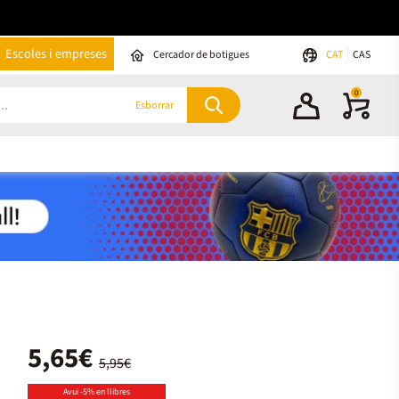
Escoles i empreses
Cercador de botigues
CAT
CAS
0
Esborrar
5,65€
5,95€
Avui -5% en llibres