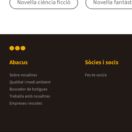
Novel·la ciència ficció
Novel·la fantàst
Abacus
Sòcies i socis
Sobre nosaltres
Fes-te soci/a
Qualitat i medi ambient
Buscador de botigues
Treballa amb nosaltres
Empreses i escoles