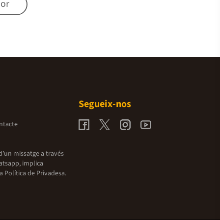
mor
Segueix-nos
ntacte
d’un missatge a través
atsapp, implica
la
Política de Privadesa.