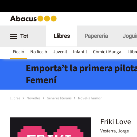
Llibres
Papereria
Jogui
Tot
Ficció
No ficció
Juvenil
Infantil
Còmic i Manga
Llibr
Emporta’t la primera pilota
Femení
Llibres
Novel·les
Gèneres literaris
Novel·la humor
Friki Love
Vesterra, Jorge