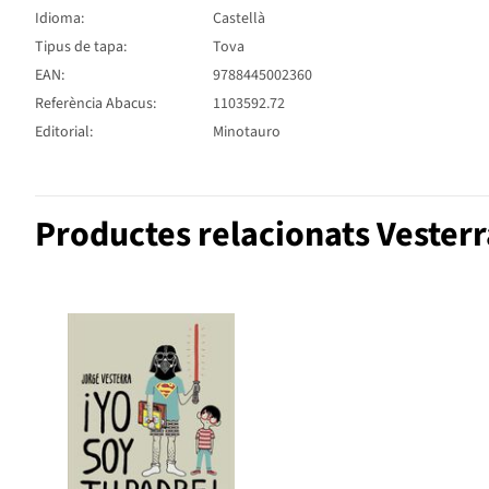
Idioma:
Castellà
Tipus de tapa:
Tova
EAN:
9788445002360
Referència Abacus:
1103592.72
Editorial:
Minotauro
Productes relacionats Vesterr