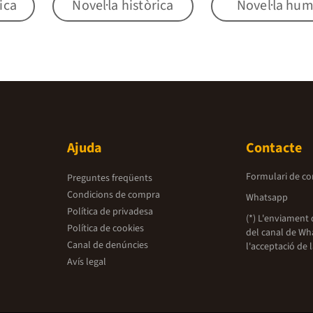
ica
Novel·la històrica
Novel·la hu
Ajuda
Contacte
Formulari de co
Preguntes freqüents
Condicions de compra
Whatsapp
Política de privadesa
(*) L'enviament 
Política de cookies
del canal de Wh
Canal de denúncies
l'acceptació de 
Avís legal