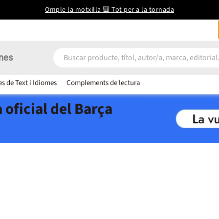
Omple la motxilla 🎒 Tot per a la tornada
nes
es de Text i Idiomes
Complements de lectura
 oficial del Barça