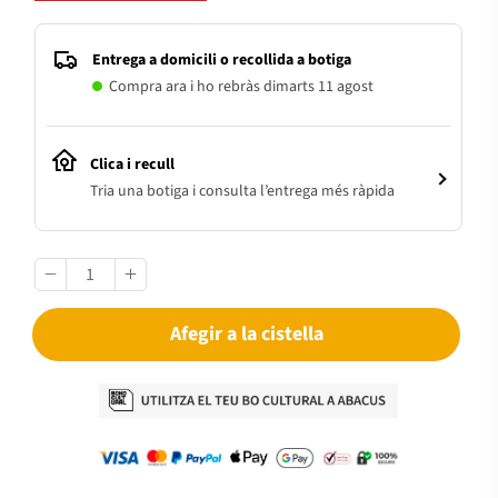
Entrega a domicili o recollida a botiga
Compra ara i ho rebràs dimarts 11 agost
Clica i recull
Tria una botiga i consulta l’entrega més ràpida
Afegir a la cistella