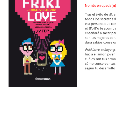
Només en queda(n
Tras el éxito de
¡Yo 
todos los secretos d
esa persona que com
el
WoW
o te acompañ
enseñará a sacar par
son las mejores zonas
dará sabios consejos
Friki Love
incluye gr
hacia el amor, joven
cuáles son tus armas
cómo conservar tus r
seguir tu desarrollo 