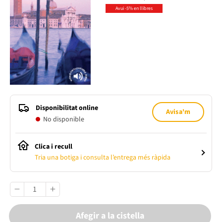
Avui -5% en llibres
Disponibilitat online
Avisa'm
No disponible
Clica i recull
Tria una botiga i consulta l’entrega més ràpida
Afegir a la cistella