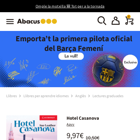
Omple la motxilla 🎒 Tot per a la tornada
0
Emporta’t la primera pilota oficial
del Barça Femení
Llibres
Llibres per aprendre idiomes
Anglès
Lectures graduades
Hotel Casanova
Aavv
9,97€
10,50€