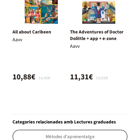
All about Caribeen
The Adventures of Doctor
Dolittle + app + e-zone
Aavv
Aavv
10,88€
11,31€
11,45€
11,91€
Categories relacionades amb Lectures graduades
Mètodes d'aprenentatge