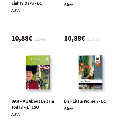
Eighty Days - B1
Aavv
Aavv
10,88€
10,88€
11,45€
11,45€
BAR – All About Britain
Bir - Little Women - B1+
Today – 1º ESO
Aavv
Aavv