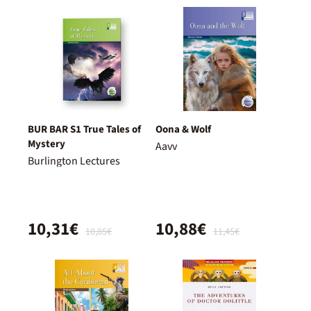
BUR BAR S1 True Tales of
Oona & Wolf
Mystery
Aavv
Burlington Lectures
10,31€
10,88€
10,85€
11,45€