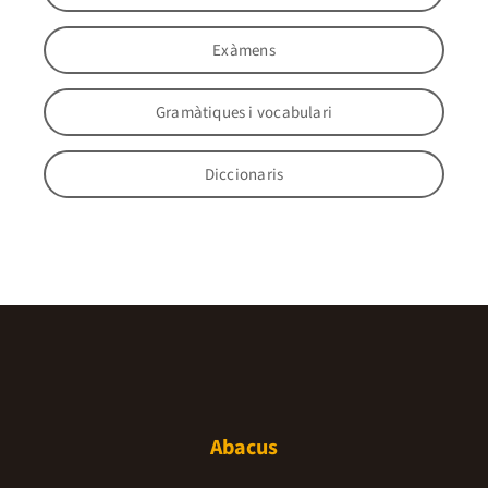
Exàmens
Gramàtiques i vocabulari
Diccionaris
Abacus