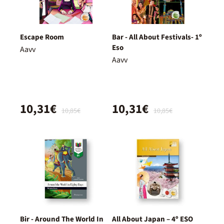
Escape Room
Bar - All About Festivals- 1º
Eso
Aavv
Aavv
10,31€
10,31€
10,85€
10,85€
Bir - Around The World In
All About Japan – 4º ESO