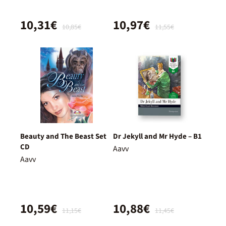
10,31€
10,97€
10,85€
11,55€
Beauty and The Beast Set
Dr Jekyll and Mr Hyde – B1
CD
Aavv
Aavv
10,59€
10,88€
11,15€
11,45€