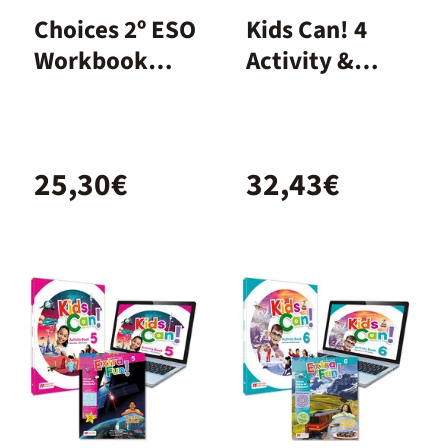
Choices 2º ESO
Kids Can! 4
Workbook
Activity &
Spanish
extrafun
25,30€
32,43€