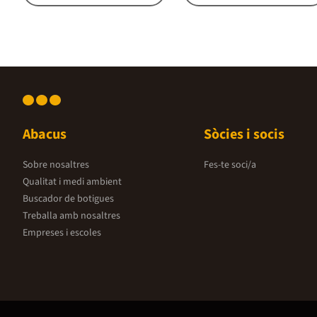
Abacus
Sòcies i socis
Sobre nosaltres
Fes-te soci/a
Qualitat i medi ambient
Buscador de botigues
Treballa amb nosaltres
Empreses i escoles