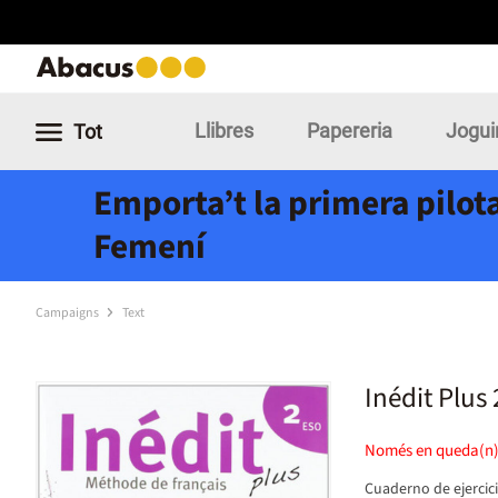
Llibres
Papereria
Jogui
Tot
Emporta’t la primera pilota
Femení
Campaigns
Text
Inédit Plus 
Només en queda(n
Cuaderno de ejercic