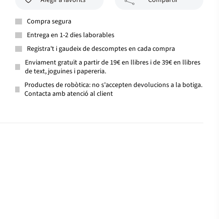
Afegir a favorits
Compartir
Compra segura
Entrega en 1-2 dies laborables
Registra't i gaudeix de descomptes en cada compra
Enviament gratuït a partir de 19€ en llibres i de 39€ en llibres
de text, joguines i papereria.
Productes de robòtica: no s'accepten devolucions a la botiga.
Contacta amb atenció al client