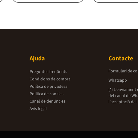
Ajuda
Contacte
Formulari de co
Preguntes freqüents
Condicions de compra
Whatsapp
Política de privadesa
(*) L'enviament 
Política de cookies
del canal de Wh
Canal de denúncies
l'acceptació de 
Avís legal