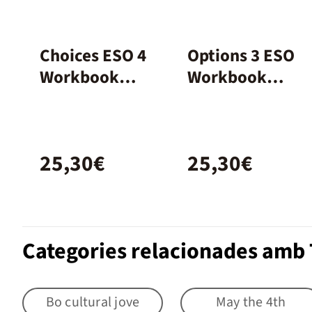
Choices ESO 4
Options 3 ESO
Workbook
Workbook
Spanish
Burlington
Books
25,30€
25,30€
Categories relacionades amb 
Bo cultural jove
May the 4th