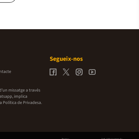
Segueix-nos
ntacte
d’un missatge a través
atsapp, implica
la
Política de Privadesa.
Promou:
Amb el finançament de: