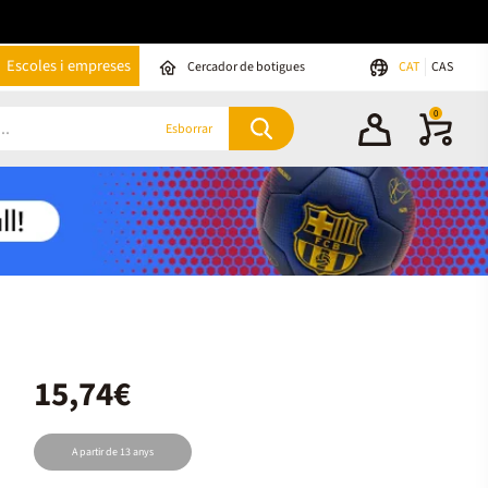
Escoles i empreses
Cercador de botigues
CAT
CAS
0
Esborrar
15,74€
A partir de 13 anys