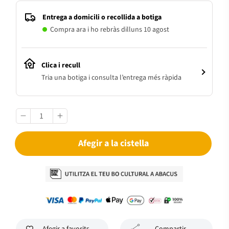
Entrega a domicili o recollida a botiga
Compra ara i ho rebràs dilluns 10 agost
Clica i recull
Tria una botiga i consulta l’entrega més ràpida
Afegir a la cistella