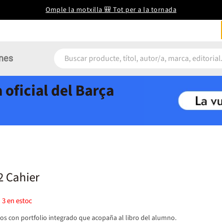
Omple la motxilla 🎒 Tot per a la tornada
nes
 oficial del Barça
2 Cahier
)
3
en estoc
ios con portfolio integrado que acopaña al libro del alumno.