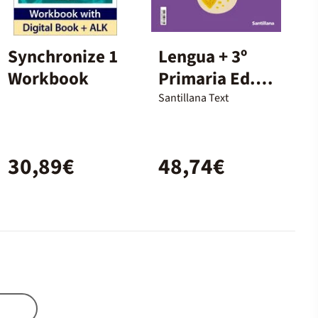
Synchronize 1
Lengua + 3º
Workbook
Primaria Ed.
Santillana
Santillana Text
30,89€
48,74€