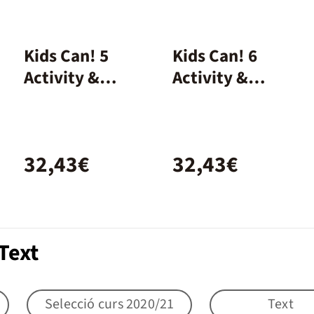
Kids Can! 5
Kids Can! 6
Activity &
Activity &
extrafun
extrafun
32,43€
32,43€
Text
Selecció curs 2020/21
Text