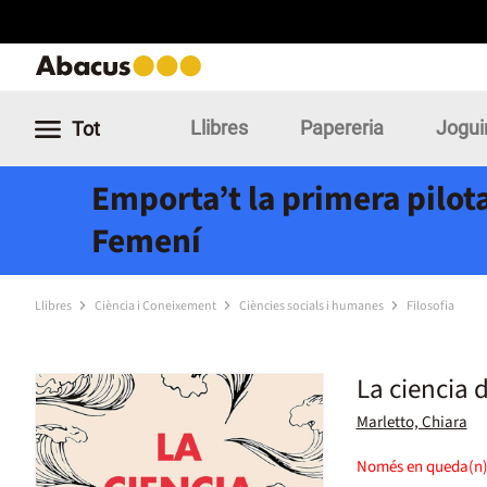
Llibres
Papereria
Jogui
Tot
Emporta’t la primera pilota
Femení
Llibres
Ciència i Coneixement
Ciències socials i humanes
Filosofia
La ciencia d
Marletto, Chiara
Només en queda(n