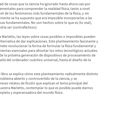
d de cosas que la ciencia ha ignorado hasta ahora casi por
mentales para comprender la realidad física, tanto a nivel
vel de los fenómenos más fundamentales de la física, y sin
mente se ha supuesto que era imposible incorporarlas a las
ficas fundamentales. No son hechos sobre lo que es (lo real),
dría ser (contrafácticos).
ra Marletto, las leyes sobre cosas posibles o imposibles pueden
ternativa de dar explicaciones. Este planteamiento fascinante y
mete revolucionar la forma de formular la física fundamental y
entas esenciales para afrontar los retos tecnológicos actuales:
 de la próxima generación de dispositivos de procesamiento de
allá del ordenador cuántico universal, hasta el diseño de la
.
 libro se explica cómo este planteamiento radicalmente distinto
oblema abierto y controvertido de la ciencia, y se
ves relatos de ficción que explican el tema principal del
estra Marletto, contemplar lo que es posible puede darnos
pleta y esperanzadora del mundo físico.