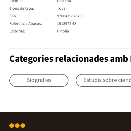
Idioma:
Castellà
Tipus de tapa:
Tova
EAN:
9788419878793
Referència Abacus:
1518972.48
Editorial:
Pinolia
Categories relacionades amb 
Biografies
Estudis sobre ciènc