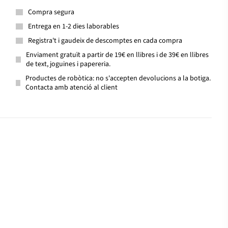
Compra segura
Entrega en 1-2 dies laborables
Registra't i gaudeix de descomptes en cada compra
Enviament gratuït a partir de 19€ en llibres i de 39€ en llibres
de text, joguines i papereria.
Productes de robòtica: no s'accepten devolucions a la botiga.
Contacta amb atenció al client