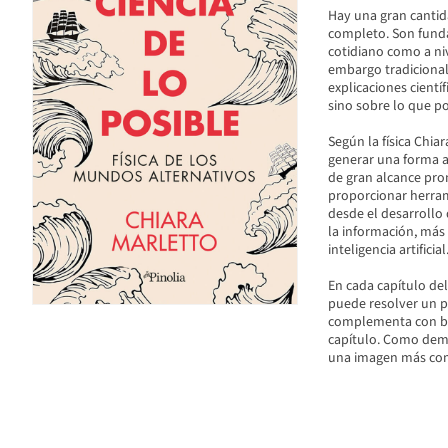
Hay una gran cantida
completo. Son funda
cotidiano como a ni
embargo tradicional
explicaciones cientí
sino sobre lo que po
Según la física Chia
generar una forma al
de gran alcance pro
proporcionar herrami
desde el desarrollo
la información, más 
inteligencia artificial
En cada capítulo del
puede resolver un pr
complementa con bre
capítulo. Como demu
una imagen más com