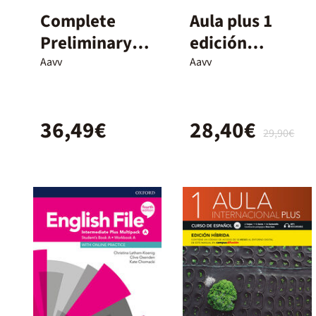
Complete
Aula plus 1
Preliminary2E
edición
denglish For
híbrida
Aavv
Aavv
Spanish
Speakers
36,49€
28,40€
Student'S
29,90€
Book With
Answers