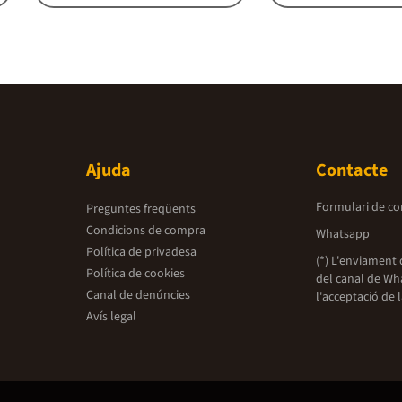
Ajuda
Contacte
Formulari de co
Preguntes freqüents
Condicions de compra
Whatsapp
Política de privadesa
(*) L'enviament 
Política de cookies
del canal de Wh
Canal de denúncies
l'acceptació de 
Avís legal