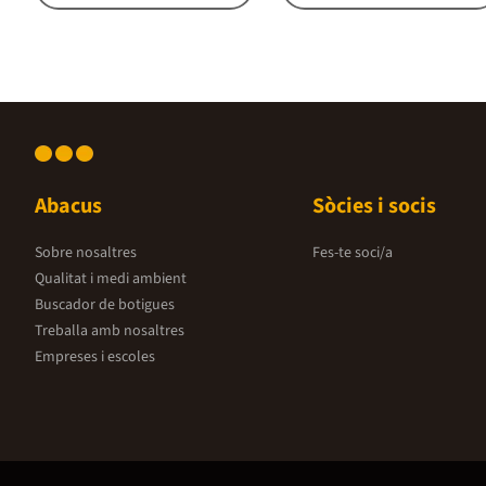
Abacus
Sòcies i socis
Sobre nosaltres
Fes-te soci/a
Qualitat i medi ambient
Buscador de botigues
Treballa amb nosaltres
Empreses i escoles