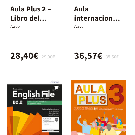
Aula Plus 2 –
Aula
Libro del
internacional
alumno
plus 3. Edición
Aavv
Aavv
Edición
híbrida
Híbrida
28,40€
36,57€
29,90€
38,50€