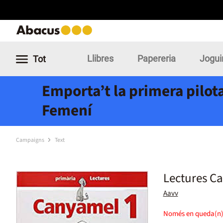
Llibres
Papereria
Jogui
Tot
Emporta’t la primera pilota
Femení
Campaigns
Text
Lectures C
Aavv
Només en queda(n