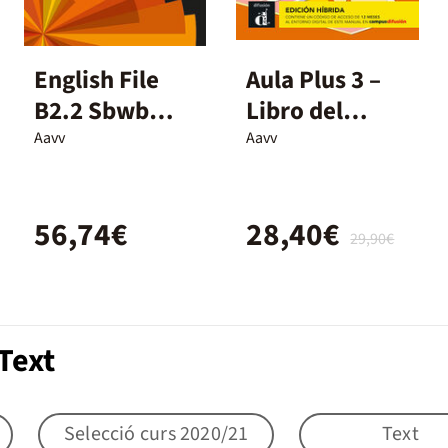
English File
Aula Plus 3 –
B2.2 Sbwb
Libro del
W/O Key 4Ed
alumno
Aavv
Aavv
Edición
Híbrida
56,74€
28,40€
29,90€
Text
Selecció curs 2020/21
Text