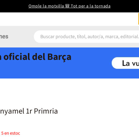
Omple la motxilla 🎒 Tot per a la tornada
nes
 oficial del Barça
anyamel 1r Primria
)
5
en estoc