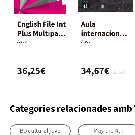
English File Int
Aula
Plus Multipack
internacional
a 4Ed
plus 1. Edición
Aavv
Aavv
híbrida
36,25€
34,67€
36,50€
Categories relacionades amb 
Bo cultural jove
May the 4th