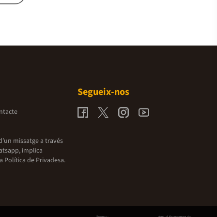
Segueix-nos
ntacte
d’un missatge a través
atsapp, implica
la
Política de Privadesa.
Promou:
Amb el finançament de: