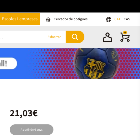
Escoles i empreses
Cercador de botigues
CAT
CAS
0
Esborrar
21,03€
A partir de 6 anys