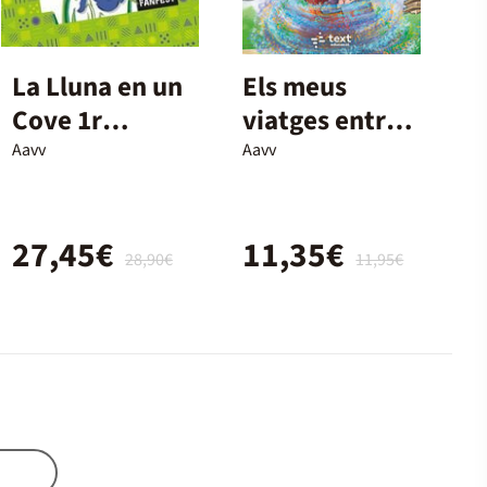
La Lluna en un
Els meus
Cove 1r
viatges entre
Primària
mons
Aavv
Aavv
Baula Fanfest
27,45€
11,35€
28,90€
11,95€