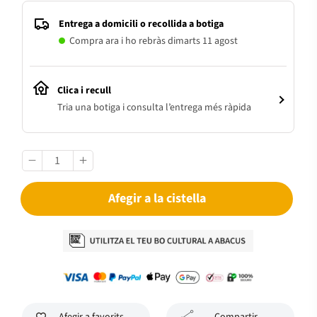
Entrega a domicili o recollida a botiga
Compra ara i ho rebràs dimarts 11 agost
Clica i recull
Tria una botiga i consulta l’entrega més ràpida
Afegir a la cistella