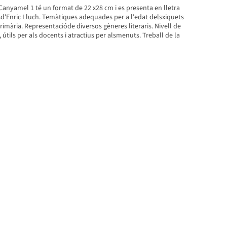
s Canyamel 1 té un format de 22 x28 cm i es presenta en lletra
'Enric Lluch. Temàtiques adequades per a l'edat delsxiquets
primària. Representacióde diversos gèneres literaris. Nivell de
, útils per als docents i atractius per alsmenuts. Treball de la