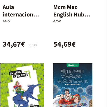
Aula
Mcm Mac
internacional
English Hub
plus 2. Edición
Eoi
Aavv
Aavv
híbrida
B2+/Sb&Wb
Epk
34,67€
54,69€
978138005874
36,50€
4