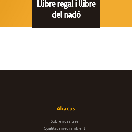
Llibre regal i llibre
del nadó
Abacus
Sobre nosaltres
Qualitat i medi ambient