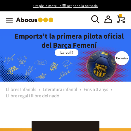
Omple la motxilla 🎒 Tot per a la tornada
0
Emporta’t la primera pilota oficial
del Barça Femení
Llibres Infantils
Literatura infantil
Fins a 3 anys
Llibre regal i llibre del nadó