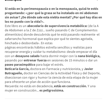
Si estás en la perimenopausia o en la menopausia, quizá te estés
preguntando: «¿por qué la grasa se ha instalado en mi abdomen
sin avisar? ¿De dónde sale esta niebla mental? ¿Por qué hay días en
los no puedo con la vida?».
Este libro es un
abecedario de supervivencia metabólica:
(de la A
de Abdomen a la Z de Zzzz... sueño pasando C de Complementos
alimenticios) donde descubrirás qué te está pasando realmente -el
zafarrancho hormonal que explica por qué te sientes agotada,
hinchada o desbordada-. En estas
páginas encontrarás hábitos estrella sencillos y realistas para
recuperar energía y cuidar tu metabolismo: desde empezar el día
con un
desayuno salado
hasta dormir mejor con la
nana biológica,
pasando por
entrenar fuerza
en sesiones de 15 minutos o dar un
paseo parasimpático
para bajar el estrés.
Boticaria García,
doctora en Farmacia y nutricionista, y
Javier
Butragueño,
doctor en Ciencias de la Actividad Física y del Deporte,
diseccionan con rigor y humor la ciencia de esta etapa de la mujer
para ofrecerte un plan de acción que funciona.
Recuerda: no estás en decadencia,
estás en construcción.
Y una
mujer en construcción...
es peligrosísima.