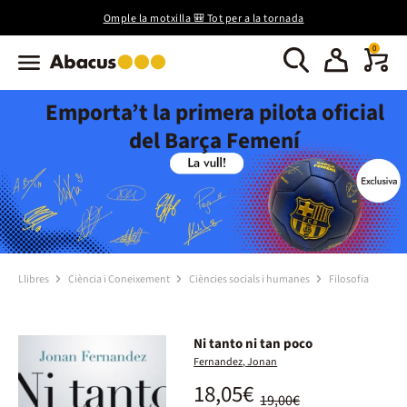
Omple la motxilla 🎒 Tot per a la tornada
0
Emporta’t la primera pilota oficial
del Barça Femení
Llibres
Ciència i Coneixement
Ciències socials i humanes
Filosofia
Ni tanto ni tan poco
Fernandez, Jonan
18,05€
19,00€