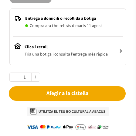
Entrega a domicili o recollida a botiga
Compra ara i ho rebràs dimarts 11 agost
Clica i recull
Tria una botiga i consulta l’entrega més ràpida
Afegir a la cistella