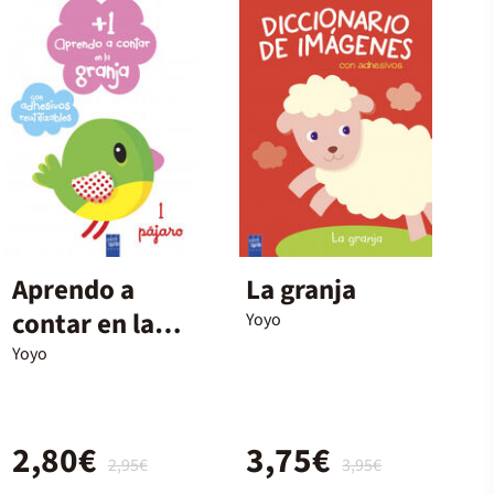
Aprendo a
La granja
contar en la
Yoyo
granja +1
Yoyo
2,80€
3,75€
2,95€
3,95€