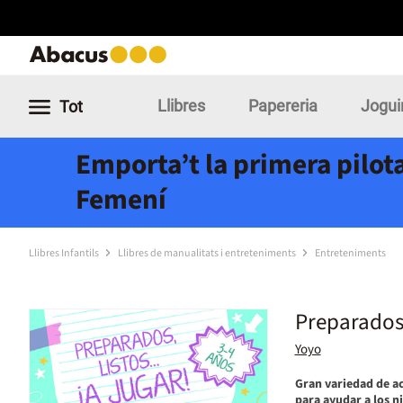
Llibres
Papereria
Jogui
Tot
Emporta’t la primera pilota
Femení
Llibres Infantils
Llibres de manualitats i entreteniments
Entreteniments
Preparados, 
Yoyo
Gran variedad de ac
para ayudar a los n