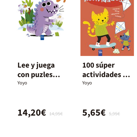
Lee y juega
100 súper
con puzles
actividades 5
magnéticos.
años
Yoyo
Yoyo
Los
dinosaurios
14,20€
5,65€
14,95€
5,95€