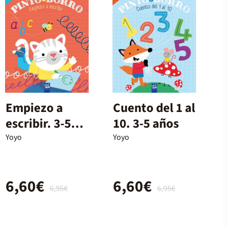
Empiezo a
Cuento del 1 al
escribir. 3-5
10. 3-5 años
años
Yoyo
Yoyo
6,60€
6,60€
6,95€
6,95€