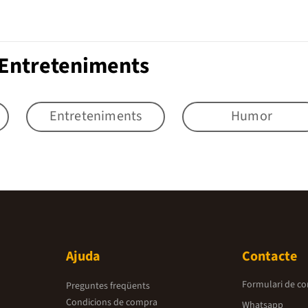
 Entreteniments
Entreteniments
Humor
Ajuda
Contacte
Formulari de co
Preguntes freqüents
Condicions de compra
Whatsapp