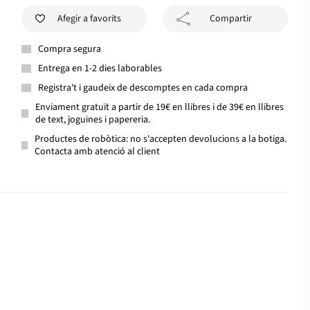
Afegir a favorits
Compartir
Compra segura
Entrega en 1-2 dies laborables
Registra't i gaudeix de descomptes en cada compra
Enviament gratuït a partir de 19€ en llibres i de 39€ en llibres
de text, joguines i papereria.
Productes de robòtica: no s'accepten devolucions a la botiga.
Contacta amb atenció al client