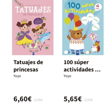
Tatuajes de
100 súper
princesas
actividades 4
años
Yoyo
Yoyo
6,60€
5,65€
6,95€
5,95€