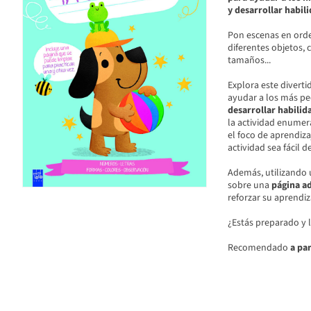
y desarrollar habil
Pon escenas en orden
diferentes objetos, 
tamaños...
Explora este divert
ayudar a los más p
desarrollar habilid
la actividad enumera
el foco de aprendiza
actividad sea fácil d
Además, utilizando 
sobre una
página ad
reforzar su aprendiz
¿Estás preparado y l
Recomendado
a par