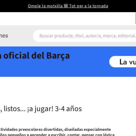
Omple la motxilla 🎒 Tot per a la tornada
nes
 oficial del Barça
listos... ¡a jugar! 3-4 años
tividades preescolares divertidas, diseñadas especialmente
iños pequeños a aprender a escribir, contar, pensar con lógica