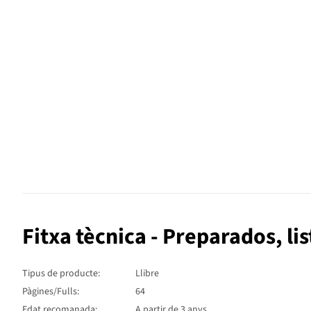
Fitxa tècnica - Preparados, lis
Tipus de producte:
Llibre
Pàgines/Fulls:
64
Edat recomanada:
A partir de 3 anys