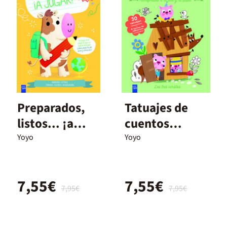
Preparados,
Tatuajes de
listos... ¡a
cuentos
jugar! 3-4 años
clásicos. Los
Yoyo
Yoyo
tres cerditos
7,55€
7,55€
7,95€
7,95€