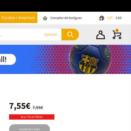
Escoles i empreses
Cercador de botigues
CAT
CAS
0
Esborrar
7,55€
7,95€
Avui -5% en llibres
A partir de 3 anys