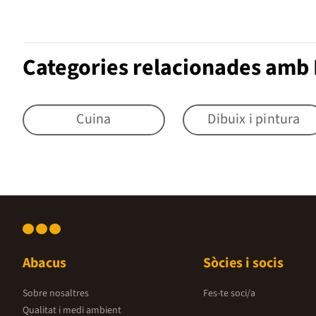
Categories relacionades amb
Cuina
Dibuix i pintura
Abacus
Sòcies i socis
Sobre nosaltres
Fes-te soci/a
Qualitat i medi ambient