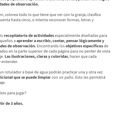
idades de observación.
, colorea todo lo que tiene que ver con la granja, clasifica
cuenta hasta cinco, o intenta reconocer formas, letras y
ido
recopilatorio de actividades
especialmente diseñadas para
equeños a
aprender a escribir, contar, pensar lógicamente y
ades de observación.
Encontraréis los
objetivos específicos
de
dos en la parte superior de cada página para no perder de vista
je.
Las ilustraciones, claras y coloridas
, hacen que cada
e entender.
un rotulador a base de agua podrán practicar una y otra vez
icional que se puede limpiar
con un paño. Esto les permitirá
aje.
isto para jugar?
tir de 3 años.