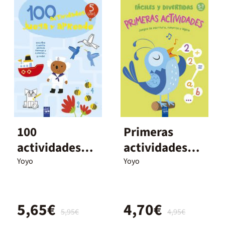
100
Primeras
actividades
actividades
juega y
fciles y
Yoyo
Yoyo
aprende 5
divertida
años
5,65€
4,70€
5,95€
4,95€