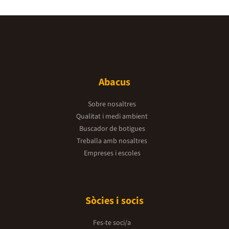
Abacus
Sobre nosaltres
Qualitat i medi ambient
Buscador de botigues
Treballa amb nosaltres
Empreses i escoles
Sòcies i socis
Fes-te soci/a