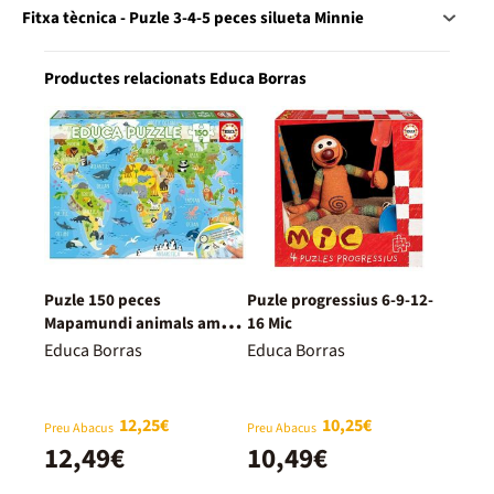
Fitxa tècnica - Puzle 3-4-5 peces silueta Minnie
Productes relacionats Educa Borras
Puzle 150 peces
Puzle progressius 6-9-12-
Mapamundi animals amb
16 Mic
làmina
Educa Borras
Educa Borras
12,25€
10,25€
Preu Abacus
Preu Abacus
12,49€
10,49€