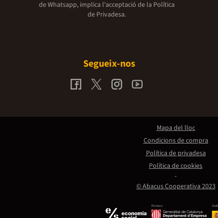
de Whatsapp, implica l'acceptació de la
Política
de Privadesa.
Segueix-nos
Mapa del lloc
Condicions de compra
Política de privadesa
Política de cookies
© Abacus Cooperativa 2023
Promou:
Amb 