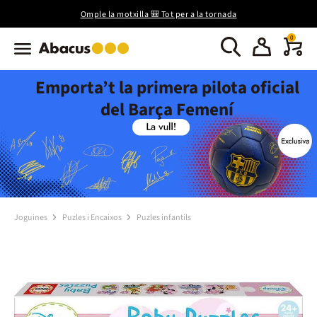
Omple la motxilla 🎒 Tot per a la tornada
0
Emporta’t la primera pilota oficial
del Barça Femení
Joguines
Puzles i Encaixos
Puzles infantils