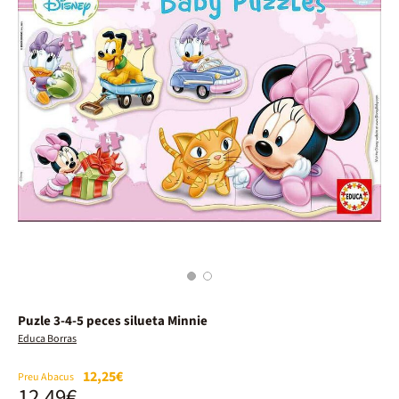
1
2
Puzle 3-4-5 peces silueta Minnie
Educa Borras
12,25€
Preu Abacus
12,49€