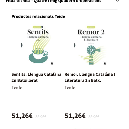
Fitxa tècnica - Quatre i mig Quadern d'operacions
Productes relacionats Teide
Sentits. Llengua Catalàna
Remor. Llengua Catalàna I
2n Batxillerat
Literatura 2n Batx.
Teide
Teide
51,26€
51,26€
53,96€
53,96€