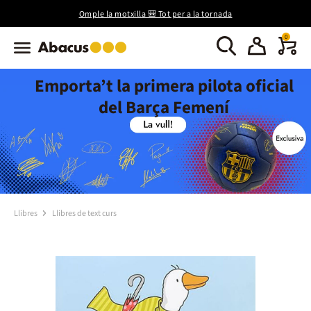
Omple la motxilla 🎒 Tot per a la tornada
0
Emporta’t la primera pilota oficial
del Barça Femení
Llibres
Llibres de text curs