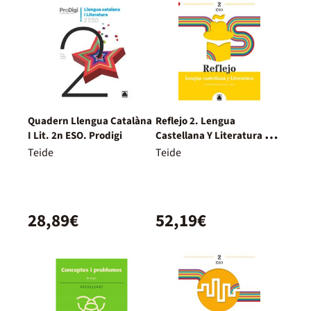
Quadern Llengua Catalàna
Reflejo 2. Lengua
I Lit. 2n ESO. Prodigi
Castellana Y Literatura 2º
ESO
Teide
Teide
28,89€
52,19€