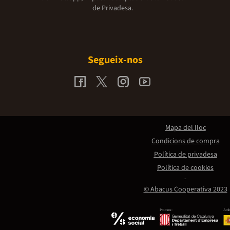
de Privadesa.
Segueix-nos
Mapa del lloc
Condicions de compra
Política de privadesa
Política de cookies
© Abacus Cooperativa 2023
Promou:
Amb 