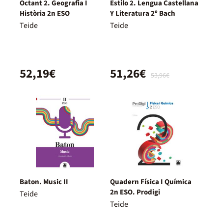
Octant 2. Geografia I
Estilo 2. Lengua Castellana
Història 2n ESO
Y Literatura 2º Bach
Teide
Teide
52,19€
51,26€
53,96€
Baton. Music II
Quadern Física I Química
2n ESO. Prodigi
Teide
Teide