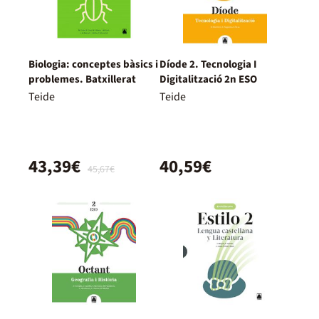
Biologia: conceptes bàsics i
Díode 2. Tecnologia I
problemes. Batxillerat
Digitalització 2n ESO
Teide
Teide
43,39€
40,59€
45,67€