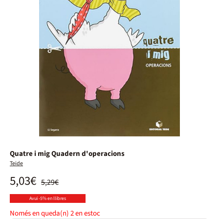
Quatre i mig Quadern d'operacions
Teide
5,03€
5,29€
Avui -5% en llibres
Només en queda(n)
2
en estoc