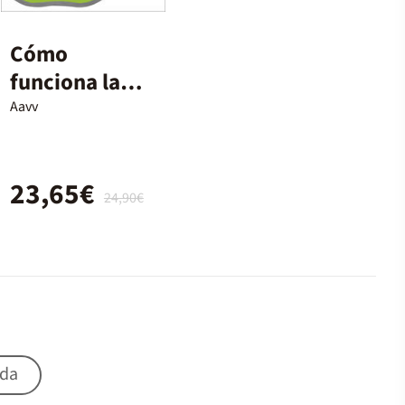
Cómo
funciona la
alimentación
Aavv
23,65€
24,90€
ida