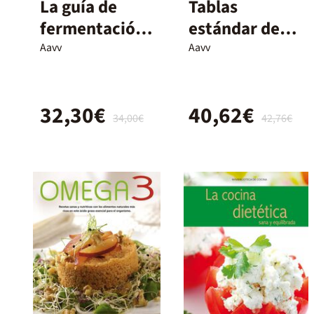
La guía de
Tablas
fermentación
estándar de
de Noma
composición
Aavv
Aavv
de los
alimentos -
32,30€
40,62€
Taules
34,00€
42,76€
estàndard de
composició
dels aliments