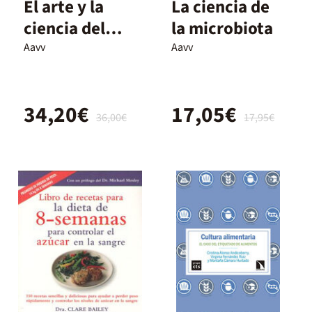
El arte y la
La ciencia de
ciencia del
la microbiota
foodpairing
Aavv
Aavv
34,20€
17,05€
36,00€
17,95€