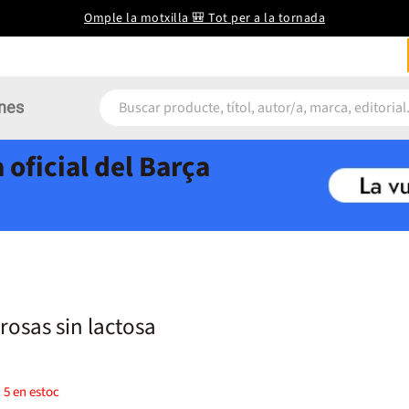
Omple la motxilla 🎒 Tot per a la tornada
nes
 oficial del Barça
rosas sin lactosa
)
5
en estoc