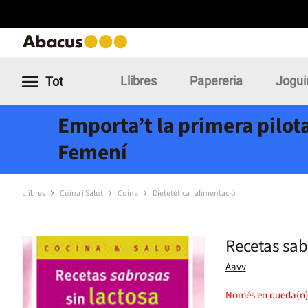
Llibres
Papereria
Jogui
Tot
Emporta’t la primera pilota
Femení
Llibres
Cuina i Salut
Cuina
Dietetètica i alimentació
Recetas sab
Aavv
Només en queda(n