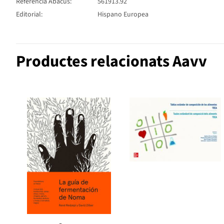
Referència Abacus:
561913.92
Editorial:
Hispano Europea
Productes relacionats Aavv