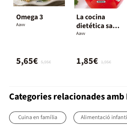
Omega 3
La cocina
dietética sana
Aavv
y equilibrada
Aavv
5,65€
1,85€
5,95€
1,95€
Categories relacionades amb D
Cuina en família
Alimentació infanti