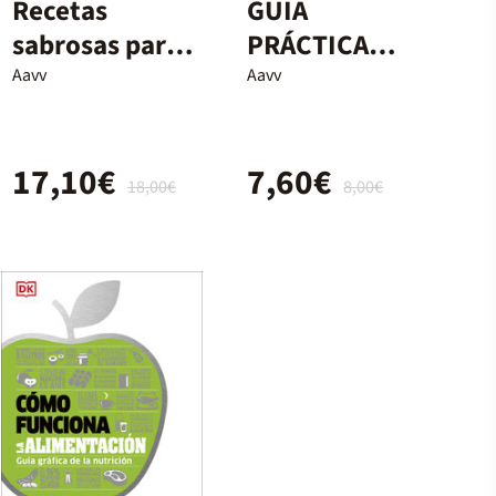
Recetas
GUIA
sabrosas para
PRÁCTICA
diabéticos
PARA EVALUAR
Aavv
Aavv
NUESTRA
ALIME
17,10€
7,60€
18,00€
8,00€