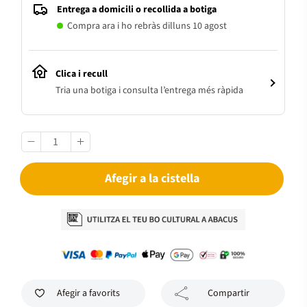
Entrega a domicili o recollida a botiga
Compra ara i ho rebràs dilluns 10 agost
Clica i recull
Tria una botiga i consulta l’entrega més ràpida
Afegir a la cistella
Afegir a favorits
Compartir