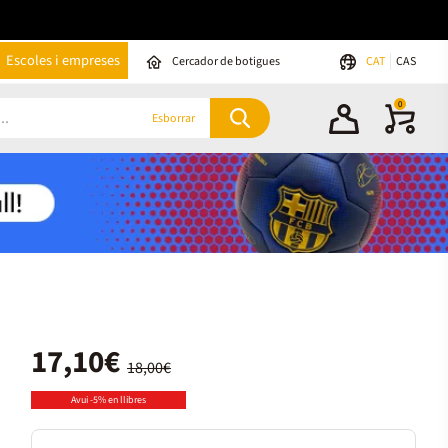
Escoles i empreses
Cercador de botigues
CAT
CAS
0
Esborrar
17,10€
18,00€
Avui -5% en llibres