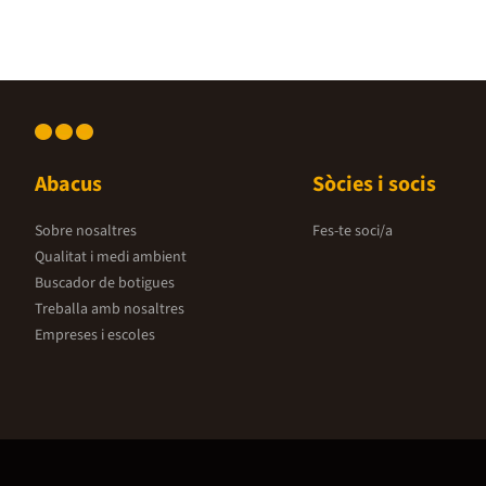
Abacus
Sòcies i socis
Sobre nosaltres
Fes-te soci/a
Qualitat i medi ambient
Buscador de botigues
Treballa amb nosaltres
Empreses i escoles