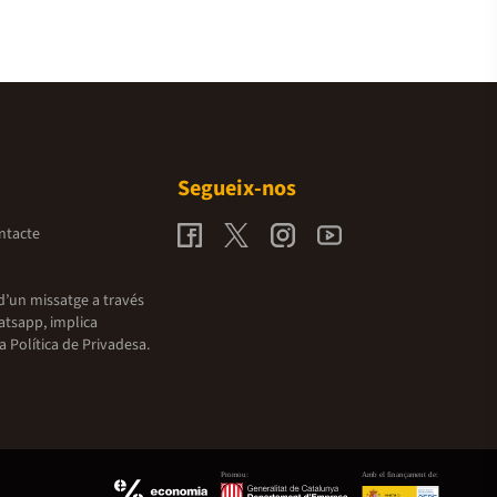
Segueix-nos
ntacte
d’un missatge a través
atsapp, implica
la
Política de Privadesa.
Promou:
Amb el finançament de: