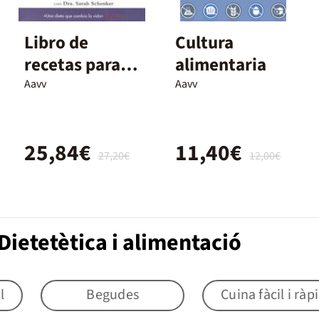
Libro de
Cultura
recetas para la
alimentaria
dieta de 8-
Aavv
Aavv
sema
25,84€
11,40€
27,20€
12,00€
ietetètica i alimentació
l
Begudes
Cuina fàcil i ràp