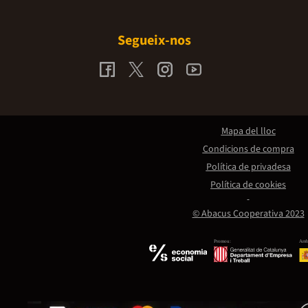
Segueix-nos
Mapa del lloc
Condicions de compra
Política de privadesa
Política de cookies
© Abacus Cooperativa 2023
Promou:
Amb 