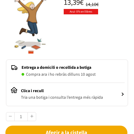
13,39€
14,10€
Avui -5% en llibres
Entrega a domicili o recollida a botiga
Compra ara i ho rebràs dilluns 10 agost
Clica i recull
Tria una botiga i consulta l’entrega més ràpida
Afegir a la cistella