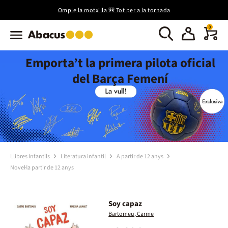
Omple la motxilla 🎒 Tot per a la tornada
0
Emporta’t la primera pilota oficial
del Barça Femení
Llibres Infantils
Literatura infantil
A partir de 12 anys
Novel·la partir de 12 anys
Soy capaz
Bartomeu, Carme