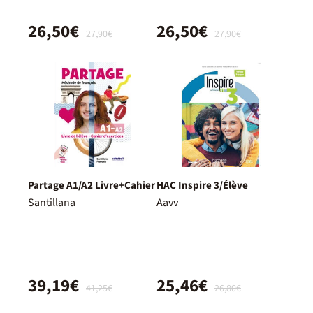
26,50€
26,50€
27,90€
27,90€
Partage A1/A2 Livre+Cahier
HAC Inspire 3/Élève
Santillana
Aavv
39,19€
25,46€
41,25€
26,80€