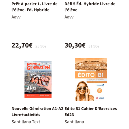
Prêt-à-parler 1. Livre de
Défi 5 Éd. Hybride Livre de
l'élève. Ed. Hybride
l'élève
Aavv
Aavv
22,70€
30,30€
23,90€
31,90€
Nouvelle Génération A1-A2
Edito B1 Cahier D'Exercices
Livre+activités
Ed23
Santillana Text
Santillana