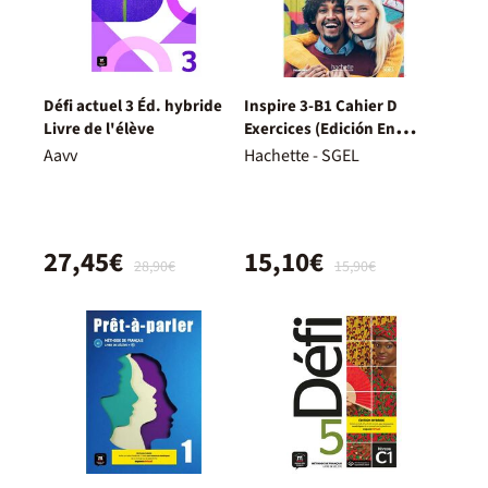
Défi actuel 3 Éd. hybride
Inspire 3-B1 Cahier D
Livre de l'élève
Exercices (Edición En
Francés)
Aavv
Hachette - SGEL
27,45€
15,10€
28,90€
15,90€