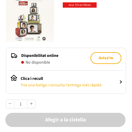
Avui -5% en llibres
Disponibilitat online
Avisa'm
No disponible
Clica i recull
Tria una botiga i consulta l’entrega més ràpida
Afegir a la cistella