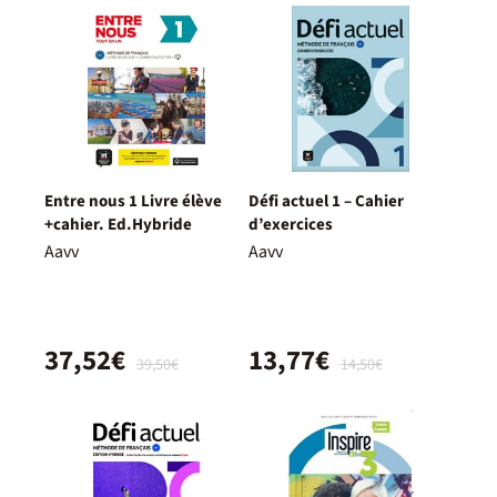
Entre nous 1 Livre élève
Défi actuel 1 – Cahier
+cahier. Ed.Hybride
d’exercices
Aavv
Aavv
37,52€
13,77€
39,50€
14,50€