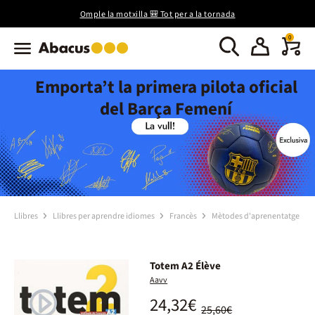
Omple la motxilla 🎒 Tot per a la tornada
0
Emporta’t la primera pilota oficial
del Barça Femení
Llibres
Llibres per aprendre idiomes
Francès
Mètodes d'aprenentatge
Totem A2 Élève
Aavv
24,32€
25,60€