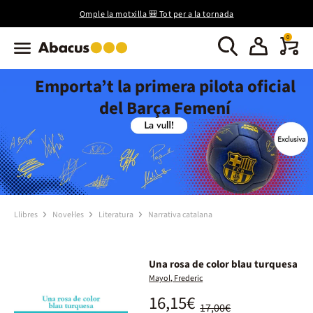
Omple la motxilla 🎒 Tot per a la tornada
0
Emporta’t la primera pilota oficial
del Barça Femení
Llibres
Novel·les
Literatura
Narrativa catalana
Una rosa de color blau turquesa
Mayol, Frederic
16,15€
17,00€