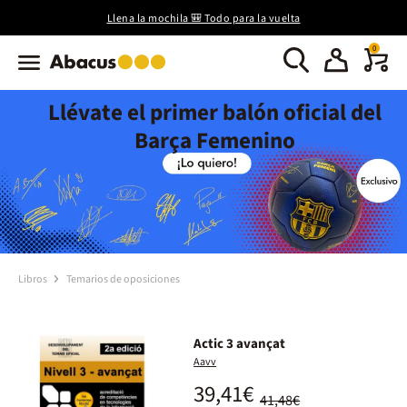
Llena la mochila 🎒 Todo para la vuelta
0
Llévate el primer balón oficial del
Barça Femenino
Libros
Temarios de oposiciones
Actic 3 avançat
Aavv
39,41€
41,48€