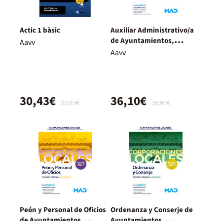
Actic 1 bàsic
Auxiliar Administrativo/a
de Ayuntamientos,
Aavv
Diputaciones y otras
Aavv
Corporaciones Locales.
Temario general volumen 1
30,43€
36,10€
32,03€
38,00€
Peón y Personal de Oficios
Ordenanza y Conserje de
de Ayuntamientos,
Ayuntamientos,