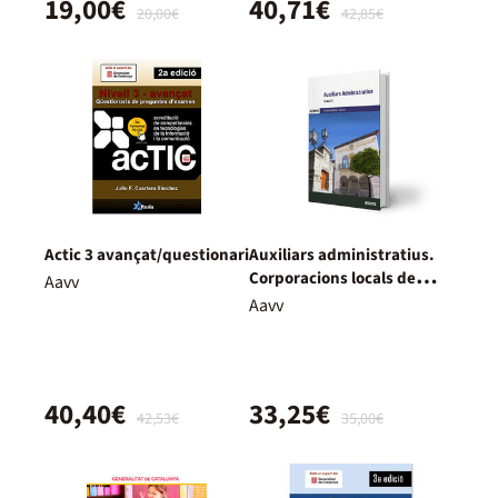
19,00€
40,71€
20,00€
42,85€
Actic 3 avançat/questionari
Auxiliars administratius.
Corporacions locals de
Aavv
Catalunya. Temari 2
Aavv
40,40€
33,25€
42,53€
35,00€