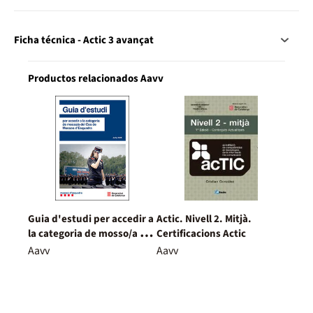
Ficha técnica - Actic 3 avançat
Productos relacionados Aavv
Guia d'estudi per accedir a
Actic. Nivell 2. Mitjà.
la categoria de mosso/a del
Certificacions Actic
Cos de Mossos d'Esquadra.
Aavv
Aavv
Juny 2026