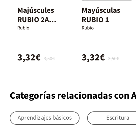
Majúscules
Mayúsculas
RUBIO 2A
RUBIO 1
(català)
Rubio
Rubio
3,32€
3,32€
3,50€
3,50€
Categorías relacionadas con 
Aprendizajes básicos
Escritura