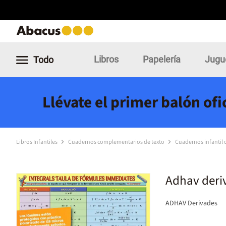
Libros
Papelería
Jugu
Todo
Llévate el primer balón of
Libros Infantiles
Cuadernos complementarios de texto
Cuadernos infantil 
Adhav deri
ADHAV Derivades