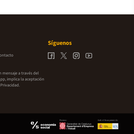
Síguenos
contacto
un mensaje a través del
pp, implica la aceptación
 Privacidad.
Promou:
Amb el finançament de: