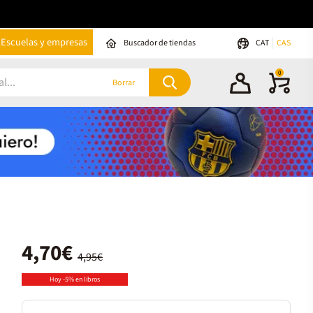
Escuelas y empresas
Buscador de tiendas
CAT
CAS
0
Borrar
4,70€
4,95€
Hoy -5% en libros