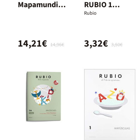
Mapamundi
RUBIO 1
il.lustrat/nens
(català)
Rubio
14,21€
3,32€
14,96€
3,50€