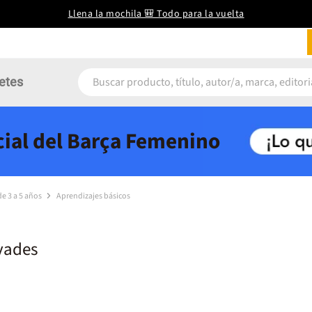
Llena la mochila 🎒 Todo para la vuelta
etes
icial del Barça Femenino
de 3 a 5 años
Aprendizajes básicos
vades