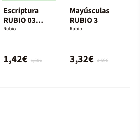
Escriptura
Mayúsculas
RUBIO 03
RUBIO 3
(català)
Rubio
Rubio
1,42€
3,32€
1,50€
3,50€