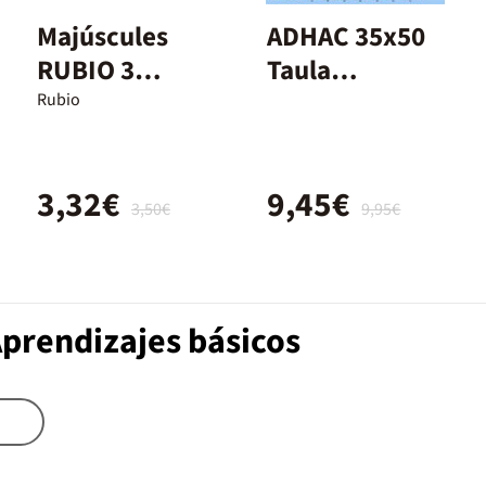
Majúscules
ADHAC 35x50
RUBIO 3
Taula
(català)
periòdica
Rubio
il.lustrada
3,32€
9,45€
3,50€
9,95€
Aprendizajes básicos