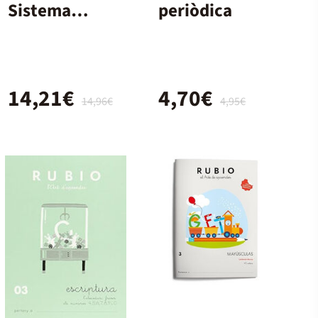
Sistema
periòdica
circulatori
14,21€
4,70€
14,96€
4,95€