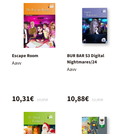
Escape Room
BUR BAR S3 Digital
Nightmares/24
Aavv
Aavv
10,31€
10,88€
10,85€
11,45€