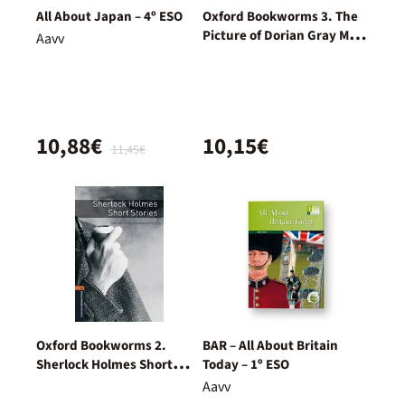
All About Japan – 4º ESO
Oxford Bookworms 3. The
Picture of Dorian Gray MP3
Aavv
Pack
10,88€
10,15€
11,45€
Oxford Bookworms 2.
BAR – All About Britain
Sherlock Holmes Short
Today – 1º ESO
Stories MP3 Pack
Aavv