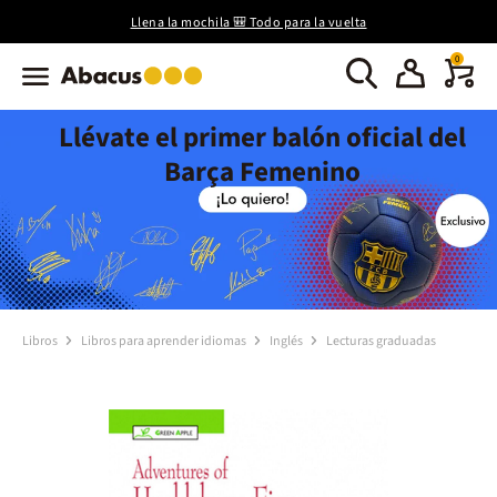
Llena la mochila 🎒 Todo para la vuelta
0
Llévate el primer balón oficial del
Barça Femenino
Libros
Libros para aprender idiomas
Inglés
Lecturas graduadas