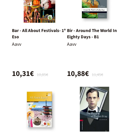
Bar - All About Festivals- 1º
Bir - Around The World In
Eso
Eighty Days - B1
Aavv
Aavv
10,31€
10,88€
10,85€
11,45€