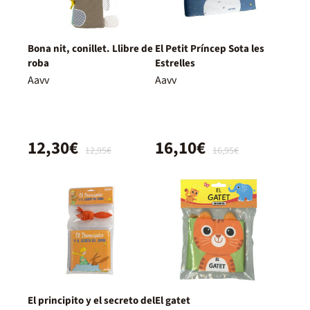
Bona nit, conillet. Llibre de
El Petit Príncep Sota les
roba
Estrelles
Aavv
Aavv
12,30€
16,10€
12,95€
16,95€
El principito y el secreto del
El gatet