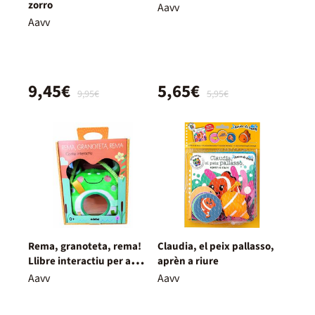
zorro
Aavv
Aavv
9,45€
5,65€
9,95€
5,95€
Rema, granoteta, rema!
Claudia, el peix pallasso,
Llibre interactiu per a
aprèn a riure
nadons
Aavv
Aavv