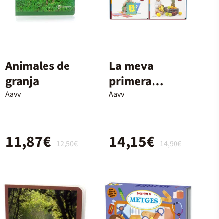
Animales de
La meva
granja
primera
biblioteca
Aavv
Aavv
Montessori
11,87€
14,15€
12,50€
14,90€