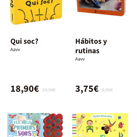
Qui soc?
Hábitos y
rutinas
Aavv
Aavv
18,90€
3,75€
19,90€
3,95€