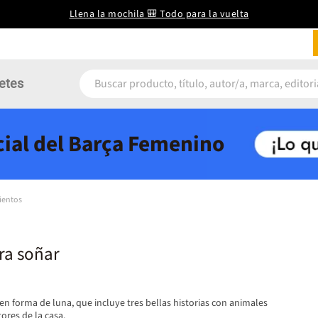
Llena la mochila 🎒 Todo para la vuelta
etes
icial del Barça Femenino
ientos
ra soñar
n forma de luna, que incluye tres bellas historias con animales
ores de la casa.