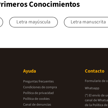
 Primeros Conocimientos
Letra mayúscula
Letra manuscrita
Ayuda
Contacto
Formulario de 
Preguntas frecuentes
Condiciones de compra
Whatsapp
Política de privacidad
(*) El envío de 
Política de cookies
canal de Whatsa
Canal de denuncias
de la
Política de