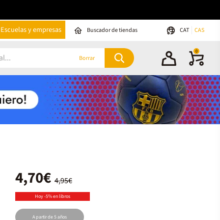
Escuelas y empresas
Buscador de tiendas
CAT
CAS
0
Borrar
4,70€
4,95€
Hoy -5% en libros
A partir de 5 años