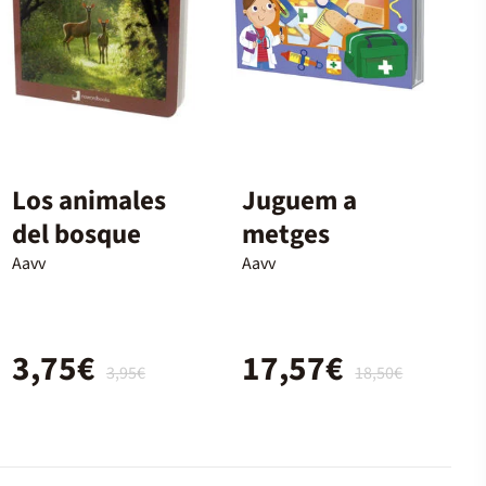
Los animales
Juguem a
del bosque
metges
Aavv
Aavv
3,75€
17,57€
3,95€
18,50€