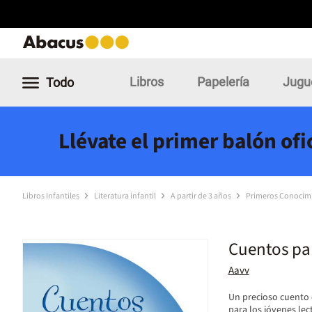
Libros
Papelería
Jugu
Todo
Llévate el primer balón of
Libros Infantiles
Literatura infantil
A partir de 3 años
Primeros Conocim
Cuentos pa
Aavv
Un precioso cuento e
para los jóvenes lect