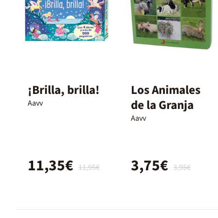
¡Brilla, brilla!
Los Animales
de la Granja
Aavv
Aavv
11,35€
3,75€
11,95€
3,95€