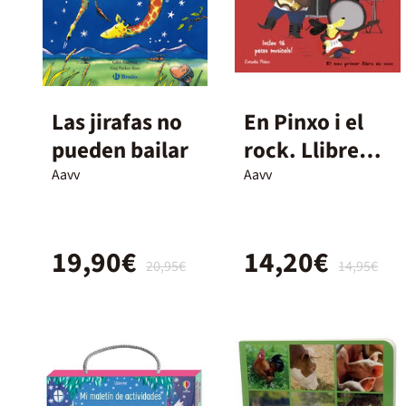
Las jirafas no
En Pinxo i el
pueden bailar
rock. Llibre
musical
Aavv
Aavv
19,90€
14,20€
20,95€
14,95€