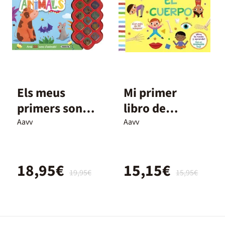
Els meus
Mi primer
primers sons
libro de
animals
ciencia. El
Aavv
Aavv
cuerpo
18,95€
15,15€
19,95€
15,95€