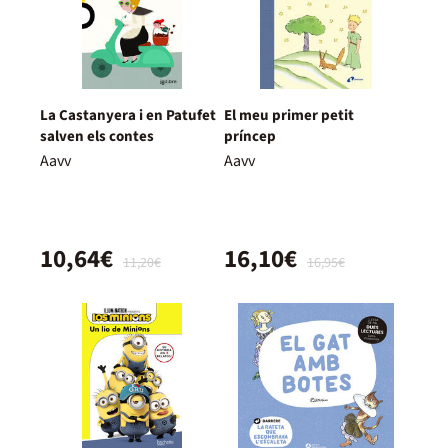
La Castanyera i en Patufet
El meu primer petit
salven els contes
príncep
Aavv
Aavv
10,64€
16,10€
11,20€
16,95€