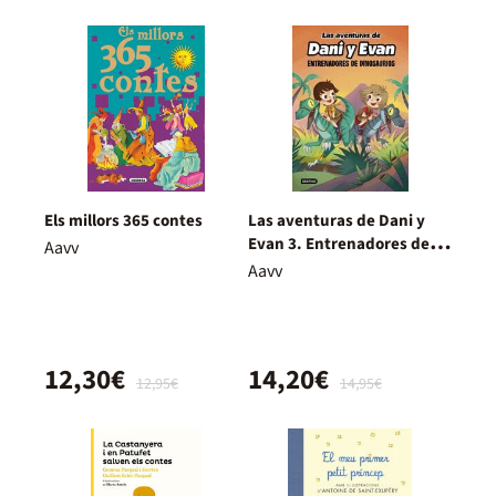
Els millors 365 contes
Las aventuras de Dani y
Evan 3. Entrenadores de
Aavv
dinosaurios
Aavv
12,30€
14,20€
12,95€
14,95€