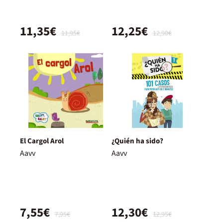
11,35€
12,25€
11,95€
12,90€
El Cargol Arol
¿Quién ha sido?
Aavv
Aavv
7,55€
12,30€
7,95€
12,95€