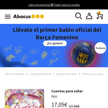
Llena la mochila 🎒 Todo para la vuelta
0
Llévate el primer balón oficial del
Barça Femenino
Libros Infantiles
Literatura infantil
A partir de 5 años
Primeras novelas
Cuentos para soñar
Aavv
17,05€
17,95€