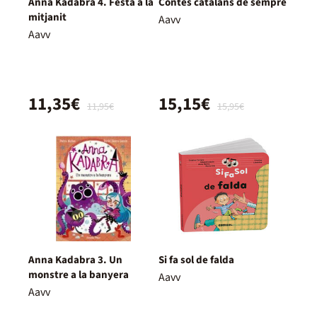
Anna Kadabra 4. Festa a la
Contes catalans de sempre
mitjanit
Aavv
Aavv
11,35€
15,15€
11,95€
15,95€
Anna Kadabra 3. Un
Si fa sol de falda
monstre a la banyera
Aavv
Aavv