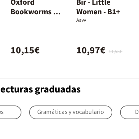
Oxford
Bir - Little
Bookworms 3.
Women - B1+
Frankenstein
Aavv
MP3 Pack
10,15€
10,97€
11,55€
Lecturas graduadas
es
Gramáticas y vocabulario
D