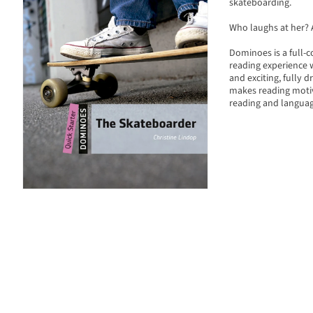
skateboarding.
Who laughs at her? 
Dominoes is a full-co
reading experience wh
and exciting, fully d
makes reading motiva
reading and language