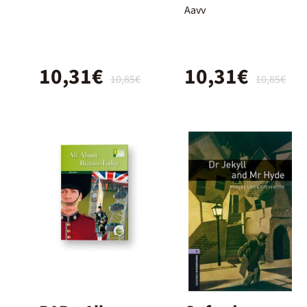
Eso
Aavv
10,31€
10,31€
10,85€
10,85€