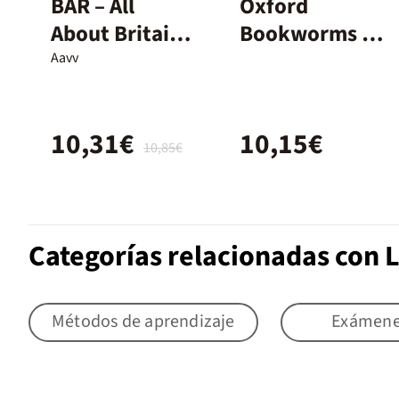
BAR – All
Oxford
About Britain
Bookworms 4.
Today – 1º ESO
Dr. Jekyll and
Aavv
Mr Hyde MP3
Pack
10,31€
10,15€
10,85€
Categorías relacionadas con 
Métodos de aprendizaje
Exámen