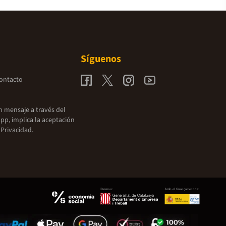
Síguenos
contacto
un mensaje a través del
pp, implica la aceptación
 Privacidad.
Promou:
Amb el finançament de: