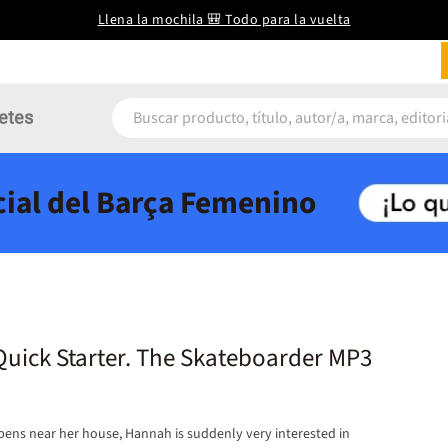
Llena la mochila 🎒 Todo para la vuelta
etes
icial del Barça Femenino
uick Starter. The Skateboarder MP3
ens near her house, Hannah is suddenly very interested in