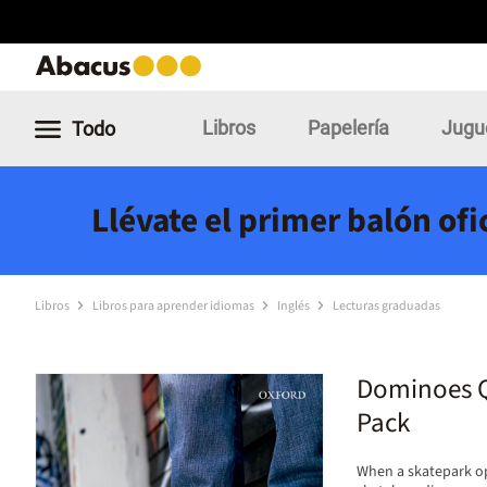
Libros
Papelería
Jugu
Todo
Llévate el primer balón of
Libros
Libros para aprender idiomas
Inglés
Lecturas graduadas
Dominoes Q
Pack
When a skatepark op