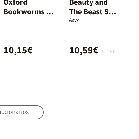
Oxford
Beauty and
Bookworms 3.
The Beast Set
Animal Farm
CD
Aavv
MP3 Pack
10,15€
10,59€
11,15€
iccionarios