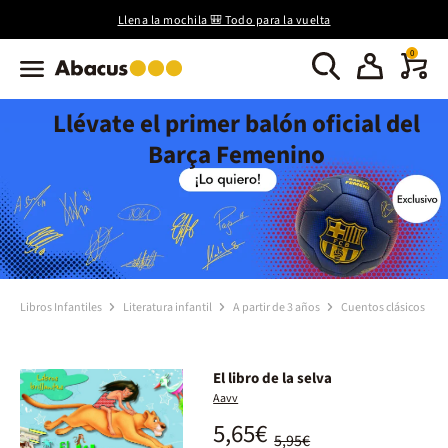
Llena la mochila 🎒 Todo para la vuelta
0
Llévate el primer balón oficial del
Barça Femenino
Libros Infantiles
Literatura infantil
A partir de 3 años
Cuentos clásicos
El libro de la selva
Aavv
5,65€
5,95€