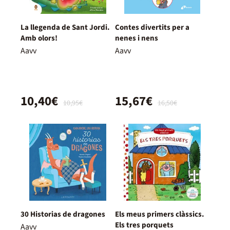
La llegenda de Sant Jordi.
Contes divertits per a
Amb olors!
nenes i nens
Aavv
Aavv
10,40€
15,67€
10,95€
16,50€
30 Historias de dragones
Els meus primers clàssics.
Els tres porquets
Aavv