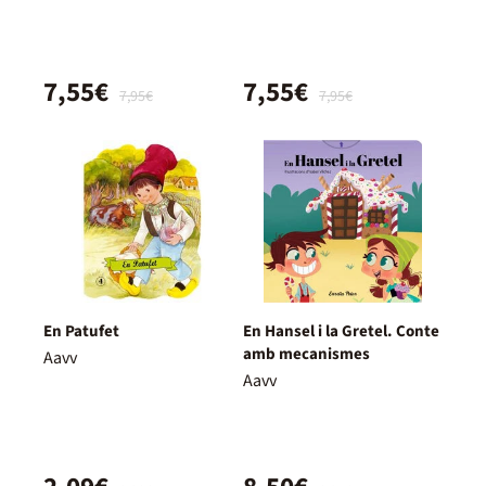
7,55€
7,55€
7,95€
7,95€
En Patufet
En Hansel i la Gretel. Conte
amb mecanismes
Aavv
Aavv