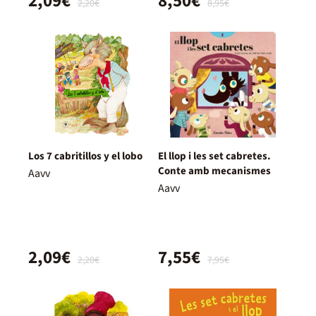
2,09€
8,50€
2,20€
8,95€
Los 7 cabritillos y el lobo
El llop i les set cabretes.
Conte amb mecanismes
Aavv
Aavv
2,09€
7,55€
2,20€
7,95€