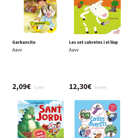
Garbancito
Les set cabretes i el llop
Aavv
Aavv
2,09€
12,30€
2,20€
12,95€