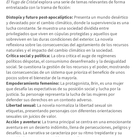
El Yugo de Cristal
explora una serie de temas relevantes de forma
entrelazada con la trama de ficción:
Distopía y futuro post-apocalíptico:
Presenta un mundo desértico
y devastado por el cambio climático, donde la supervivencia es una
lucha constante. Se muestra una sociedad dividida entre
privilegiados que viven en cúpulas protegidas y aquellos que
sobreviven en las duras condiciones del exterior. La novela
reflexiona sobre las consecuencias del agotamiento de los recursos
naturales y el impacto del cambio climático en la sociedad.
Crítica social y política:
La obra critica el auge de regímenes
políticos déspotas, el consumismo desenfrenado y la desigualdad
social. Se cuestiona la gestión de los recursos y el poder, mostrando
las consecuencias de un sistema que prioriza el beneficio de unos
pocos sobre el bienestar de la mayoría.
Empoderamiento femenino:
La protagonista, Brin, es una mujer
que desafía las expectativas de su posición social y lucha por la
justicia. Su personaje representa la lucha de las mujeres por
defender sus derechos en un contexto adverso.
Libertad sexual:
La novela normaliza la libertad sexual sin
etiquetas, presentando personajes con diferentes orientaciones
sexuales sin juicios de valor.
Acción y aventura:
La trama principal se centra en una emocionante
aventura en un desierto indómito, llena de persecuciones, peligros y
desafíos. La narrativa se caracteriza por su ritmo trepidante y su