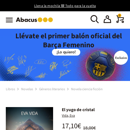
Llena la mochila 🎒 Todo para la vuelta
0
Llévate el primer balón oficial del
Barça Femenino
Libros
Novelas
Géneros literarios
Novela ciencia ficción
El yugo de cristal
Vida, Eva
17,10€
18,00€