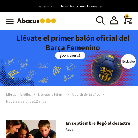
Llena la mochila 🎒 Todo para la vuelta
0
Llévate el primer balón oficial del
Barça Femenino
Libros Infantiles
Literatura infantil
A partir de 12 años
Novela a partir de 12 años
En septiembre llegó el desastre
Aavv