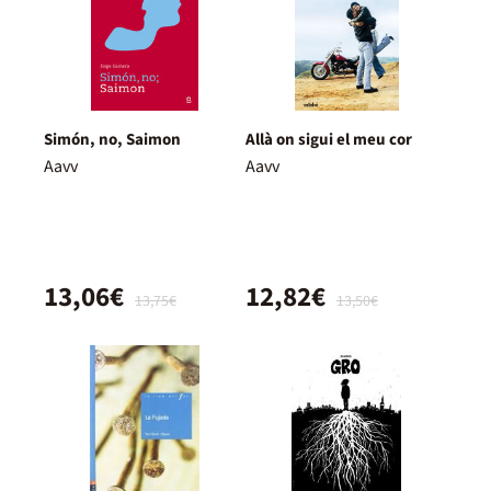
Simón, no, Saimon
Allà on sigui el meu cor
Aavv
Aavv
13,06€
12,82€
13,75€
13,50€