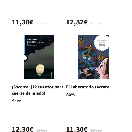
11,30€
12,82€
11,90€
13,50€
¡Socorro! (12 cuentos para
El Laboratorio secreto
caerse de miedo)
Aavv
Aavv
12,30€
11,30€
12,95€
11,90€