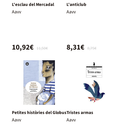
L'esclau del Mercadal
L'anticlub
Aavv
Aavv
10,92€
8,31€
11,50€
8,75€
Petites històries del Globus
Tristes armas
Aavv
Aavv