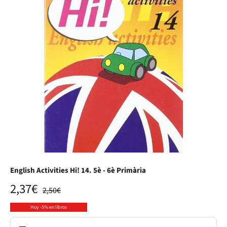
English Activities Hi! 14. 5è - 6è Primària
2,37€
2,50€
Hoy -5% en libros