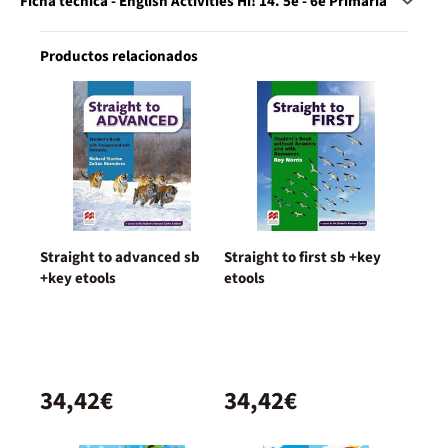
Ficha técnica - English Activities Hi! 14. 5è - 6è Primària
Productos relacionados
Straight to advanced sb
Straight to first sb +key
+key etools
etools
34,42€
34,42€