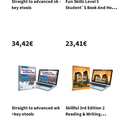
Straight to advanced sb -
Fun Skills Level 5
key etools
Student`S Book And Home
Booklet With Online
Activities
34,42€
23,41€
Straight to advanced wb
Skillful 3rd Edition 2
+key etools
Reading & Writing
Student's Book con acceso
a la versión digital