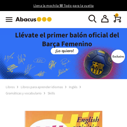
Llena la mochila 🎒 Todo para la vuelta
0
Llévate el primer balón oficial del
Barça Femenino
Libros
Libros para aprender idiomas
Inglés
Gramáticas y vocabulario
Skills