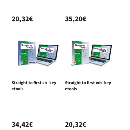
20,32€
35,20€
Straight to first sb -key
Straight to first wb -key
etools
etools
34,42€
20,32€