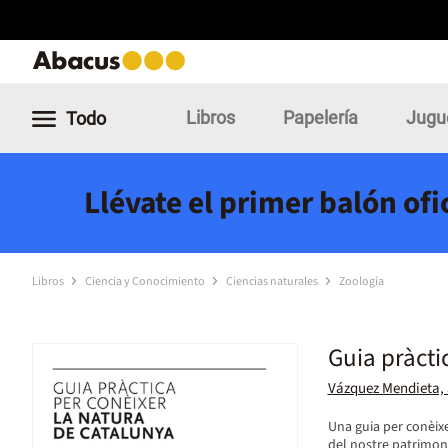
Libros
Papelería
Jugu
Todo
Llévate el primer balón of
Libros
Ciencia y Conocimiento
Ciencias naturales
Zoología
Guia pràcti
Vázquez Mendieta,
Una guia per conèixer
del nostre patrimoni