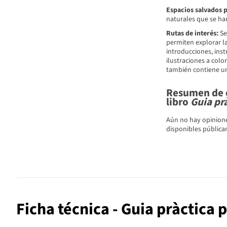
Espacios salvados p
naturales que se han
Rutas de interés:
Se 
permiten explorar l
introducciones, inst
ilustraciones a colo
también contiene una 
Resumen de c
libro
Guia prà
Aún no hay opinione
disponibles pública
Ficha técnica - Guia pràctica 