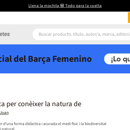
Llena la mochila 🎒 Todo para la vuelta
etes
icial del Barça Femenino
ca per conèixer la natura de
 Joan
 d'una forma didàctica i acurada el medi físic i la biodiversitat
 natural.