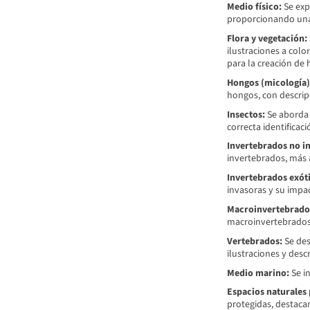
Medio físico:
Se expl
proporcionando una 
Flora y vegetación:
ilustraciones a color
para la creación de 
Hongos (micología)
hongos, con descrip
Insectos:
Se aborda 
correcta identificaci
Invertebrados no in
invertebrados, más a
Invertebrados exóti
invasoras y su impac
Macroinvertebrados 
macroinvertebrados y
Vertebrados:
Se des
ilustraciones y desc
Medio marino:
Se in
Espacios naturales 
protegidas, destaca