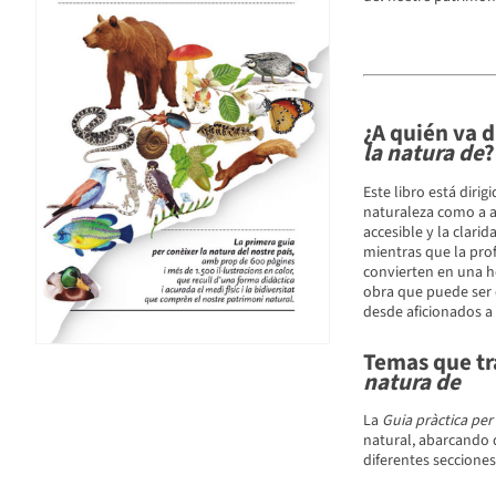
¿A quién va d
la natura de
?
Este libro está dirig
naturaleza como a a
accesible y la clari
mientras que la prof
convierten en una he
obra que puede ser 
desde aficionados a 
Temas que tra
natura de
La
Guia pràctica per
natural, abarcando d
diferentes seccione