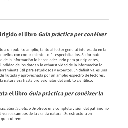
irigido el libro
Guia pràctica per conèixer
ido a un público amplio, tanto al lector general interesado en la
quellos con conocimientos más especializados. Su formato
dad de la información lo hacen adecuado para principiantes,
undidad de los datos y la exhaustividad de la información lo
rramienta útil para estudiosos y expertos. En definitiva, es una
disfrutada y aprovechada por un amplio espectro de lectores,
la naturaleza hasta profesionales del ámbito científico.
ta el libro
Guia pràctica per conèixer la
 conèixer la natura de
ofrece una completa visión del patrimonio
iversos campos de la ciencia natural. Se estructura en
s que cubren: