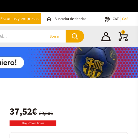
Escuelas y empresas
Buscador de tiendas
CAT
CAS
0
Borrar
37,52€
39,50€
Hoy -5% en libros