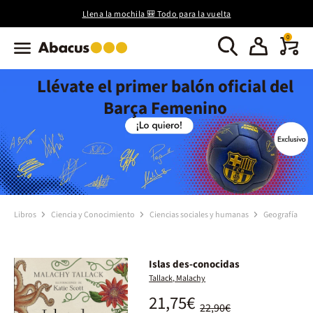
Llena la mochila 🎒 Todo para la vuelta
0
Llévate el primer balón oficial del
Barça Femenino
Libros
Ciencia y Conocimiento
Ciencias sociales y humanas
Geografía
Islas des-conocidas
Tallack, Malachy
21,75€
22,90€