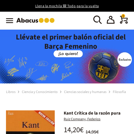
Llena la mochila 🎒 Todo para la vuelta
0
Llévate el primer balón oficial del
Barça Femenino
Libros
Ciencia y Conocimiento
Ciencias sociales y humanas
Filosofía
Kant Crítica de la razón pura
Ruiz Company, Federico
14,20€
14,95€