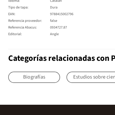
Idioma:
Catalán
Tipo de tapa:
Dura
EAN:
9788415002796
Referencia proveedor:
false
Referencia Abacus:
0934727.87
Editorial:
Angle
Categorías relacionadas con 
Biografías
Estudios sobre cien