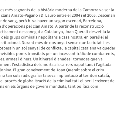
res més sagnants de la història moderna de la Camorra va ser la
 clans Amato-Pagano i Di Lauro entre el 2004 i el 2005. L'escenari
r de sang, però hi va haver un segon escenari, Barcelona,
 d'operacions pel clan Amato. A partir de la reconstrucció
àcticament desconegut a Catalunya, Joan Queralt desvetlla la
dels grups criminals napolitans a casa nostra, en paral·lel al
nstitucional. Durant més de dos anys i sense que la ciutat i les
cebessin un sol senyal de conflicte, la capital catalana va quedar
nvisibles ponts transitats per un incessant tràfic de combatents,
ues, armes i diners. Un itinerari d'anades i tornades que va
ment l'estadística dels morts als carrers napolitans i l'agitada
lonina. El gran coneixement de Joan Queralt sobre el crim
no tan sols radiografiar la seva implantació al territori català,
 procés de globalització de la criminalitat i el perill creixent de
ons en els òrgans de govern mundials, tant polítics com