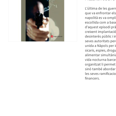
L'última de les guer
que va enfrontar els
napolità es va ompli
escollida com a base
d'aquest episodi pr
creixent implantació 
desinterès públic i i
seves autoritats per
unida a Nàpols per i
sicaris, espies, drog
alimentar simultània
vida nocturna barce
organitzat li permet 
sinó també abordar el
les seves ramificaci
financers.