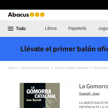
Libros
Papelería
Jugu
Todo
Llévate el primer balón of
Libros
Ciencia y Conocimiento
Ciencias sociales y humanas
Periodismo
La Gomorra
Queralt, Joan
LA INVESTIGACIÓ P
PRESÈNCIA DE LA 