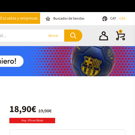
Escuelas y empresas
Buscador de tiendas
CAT
CAS
0
Borrar
18,90€
19,90€
Hoy -5% en libros