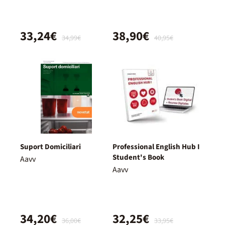
33,24€
38,90€
34,99€
40,95€
Suport Domiciliari
Professional English Hub I
Student's Book
Aavv
Aavv
34,20€
32,25€
36,00€
33,95€