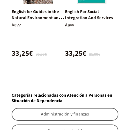
English for Guides in the
English For Social
Natural Environment and
Integration And Services
Leisure Time
Aavv
Aavv
33,25€
33,25€
35,00€
35,00€
Categorías relacionadas con Atención a Personas en
Situación de Dependencia
Administración y finanzas