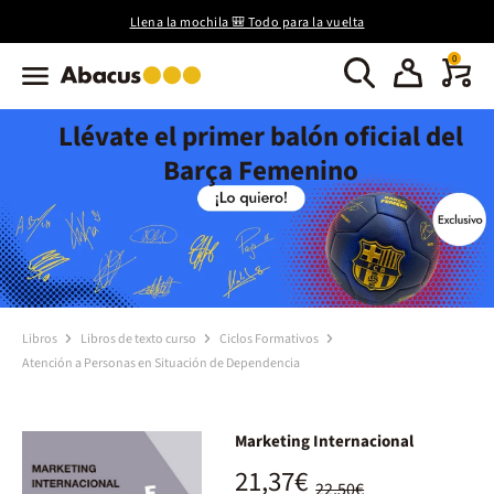
Llena la mochila 🎒 Todo para la vuelta
0
Llévate el primer balón oficial del
Barça Femenino
Libros
Libros de texto curso
Ciclos Formativos
Atención a Personas en Situación de Dependencia
Marketing Internacional
21,37€
22,50€