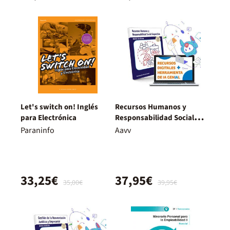
Let's switch on! Inglés
Recursos Humanos y
para Electrónica
Responsabilidad Social
Corporativa. Nueva
Paraninfo
Aavv
Edición.
33,25€
37,95€
35,00€
39,95€