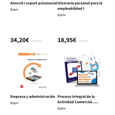
Atenció i suport psicosocial
Itinerario personal para la
empleabilidad I
Aavv
Aavv
34,20€
18,95€
36,00€
19,95€
Empresa y administración
Proceso Integral de la
Actividad Comercial.
Aavv
Nueva Edición.
Aavv