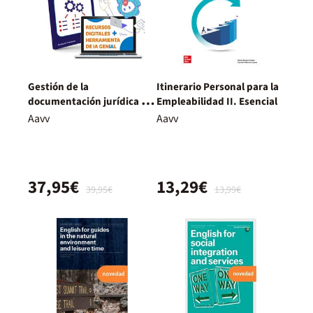
Gestión de la
Itinerario Personal para la
documentación jurídica y
Empleabilidad II. Esencial
empresarial. Nueva
Aavv
Aavv
Edición.
37,95€
13,29€
39,95€
13,99€