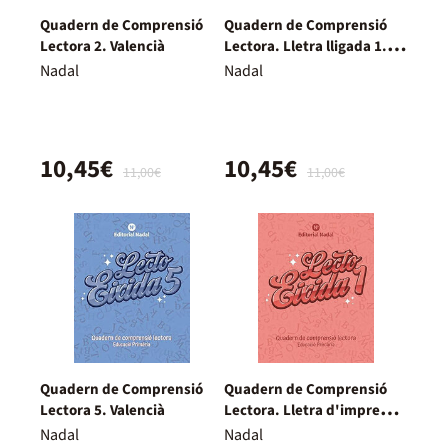
Quadern de Comprensió
Quadern de Comprensió
Lectora 2. Valencià
Lectora. Lletra lligada 1.
Valencià
Nadal
Nadal
10,45€
10,45€
11,00€
11,00€
Quadern de Comprensió
Quadern de Comprensió
Lectora 5. Valencià
Lectora. Lletra d'impremta
1. Valencià
Nadal
Nadal