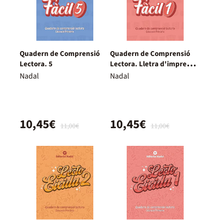
Quadern de Comprensió
Quadern de Comprensió
Lectora. 5
Lectora. Lletra d'impremta
1
Nadal
Nadal
10,45€
10,45€
11,00€
11,00€