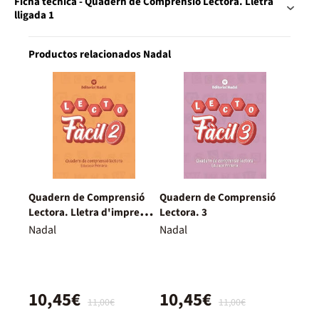
Ficha técnica - Quadern de Comprensió Lectora. Lletra
lligada 1
Productos relacionados Nadal
Quadern de Comprensió
Quadern de Comprensió
Lectora. Lletra d'impremta
Lectora. 3
2
Nadal
Nadal
10,45€
10,45€
11,00€
11,00€