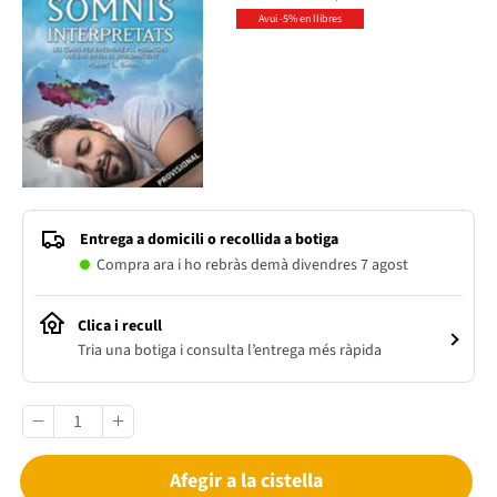
Avui -5% en llibres
Entrega a domicili o recollida a botiga
Compra ara i ho rebràs demà divendres 7 agost
Clica i recull
Tria una botiga i consulta l’entrega més ràpida
Afegir a la cistella