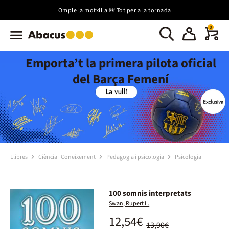
Omple la motxilla 🎒 Tot per a la tornada
0
Emporta’t la primera pilota oficial
del Barça Femení
Llibres
Ciència i Coneixement
Pedagogia i psicologia
Psicologia
100 somnis interpretats
Swan, Rupert L.
12,54€
13,90€