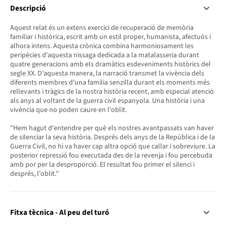
Descripció
Aquest relat és un extens exercici de recuperació de memòria
familiar i històrica, escrit amb un estil proper, humanista, afectuós i
alhora intens. Aquesta crònica combina harmoniosament les
peripècies d'aquesta nissaga dedicada a la matalasseria durant
quatre generacions amb els dramàtics esdeveniments històrics del
segle XX. D'aquesta manera, la narració transmet la vivència dels
diferents membres d'una familia senzilla durant els moments més
rellevants i tràgics de la nostra història recent, amb especial atenció
als anys al voltant de la guerra civil espanyola. Una història i una
vivència que no poden caure en l'oblit.
''Hem hagut d'entendre per què els nostres avantpassats van haver
de silenciar la seva història. Després dels anys de la República i de la
Guerra Civil, no hi va haver cap altra opció que callar i sobreviure. La
posterior repressió fou executada des de la revenja i fou percebuda
amb por per la desproporció. El resultat fou primer el silenci i
després, l'oblit.''
Fitxa tècnica - Al peu del turó