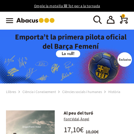
Omple la motxilla 🎒 Tot per a la tornada
0
Emporta’t la primera pilota oficial
del Barça Femení
Llibres
Ciència i Coneixement
Ciències socials i humanes
Història
Al peu del turó
Font Vidal, Àngel
17,10€
18,00€