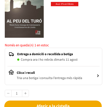
Avui -5% en llibres
Només en queda(n)
1
en estoc
Entrega a domicili o recollida a botiga
Compra ara i ho rebràs dimarts 11 agost
Clica i recull
Tria una botiga i consulta l’entrega més ràpida
Afegir a la cistella