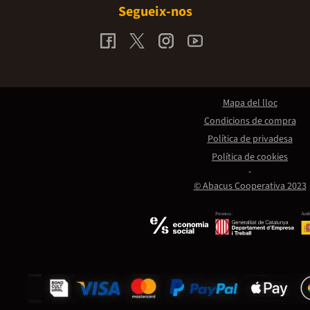
Segueix-nos
Mapa del lloc
Condicions de compra
Política de privadesa
Política de cookies
© Abacus Cooperativa 2023
Promou:
Amb 