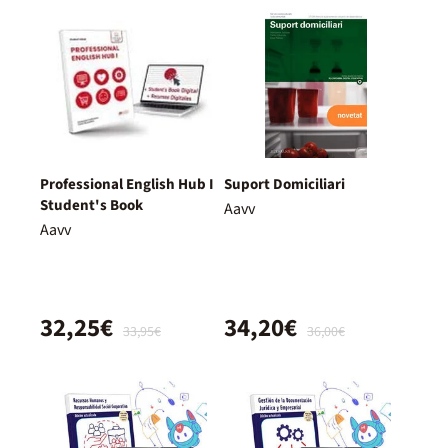
Professional English Hub I
Suport Domiciliari
Student's Book
Aavv
Aavv
32,25€
34,20€
33,95€
36,00€