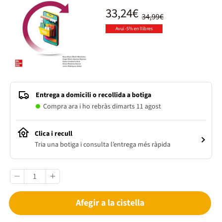
33,24€
34,99€
Avui -5% en llibres
Entrega a domicili o recollida a botiga
Compra ara i ho rebràs dimarts 11 agost
Clica i recull
Tria una botiga i consulta l’entrega més ràpida
Afegir a la cistella