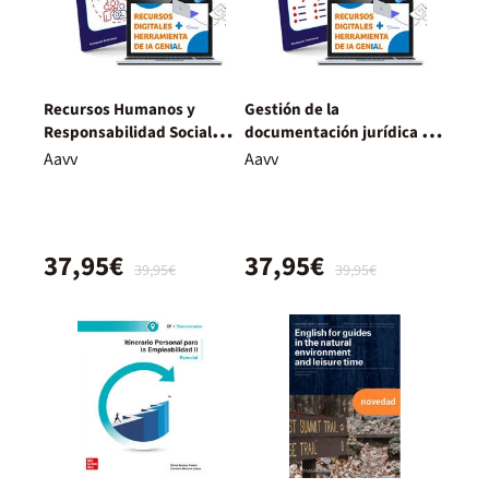
Recursos Humanos y
Gestión de la
Responsabilidad Social
documentación jurídica y
Corporativa. Nueva
empresarial. Nueva
Aavv
Aavv
Edición.
Edición.
37,95€
37,95€
39,95€
39,95€