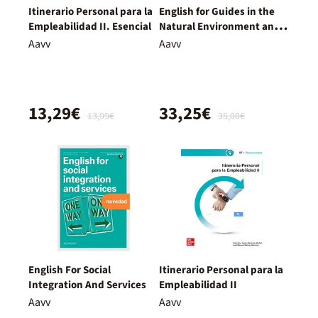
Itinerario Personal para la
English for Guides in the
Empleabilidad II. Esencial
Natural Environment and
Leisure Time
Aavv
Aavv
13,29€
33,25€
13,99€
35,00€
English For Social
Itinerario Personal para la
Integration And Services
Empleabilidad II
Aavv
Aavv