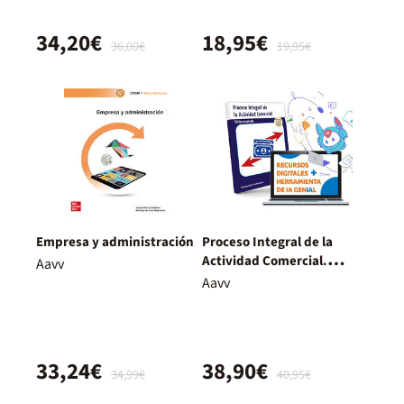
34,20€
18,95€
36,00€
19,95€
Empresa y administración
Proceso Integral de la
Actividad Comercial.
Aavv
Nueva Edición.
Aavv
33,24€
38,90€
34,99€
40,95€