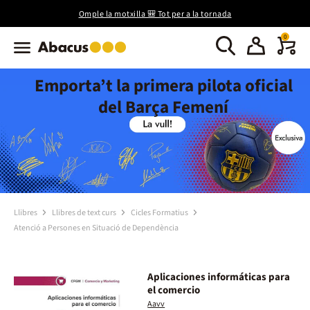
Omple la motxilla 🎒 Tot per a la tornada
0
Emporta’t la primera pilota oficial
del Barça Femení
Llibres
Llibres de text curs
Cicles Formatius
Atenció a Persones en Situació de Dependència
Aplicaciones informáticas para
el comercio
Aavv