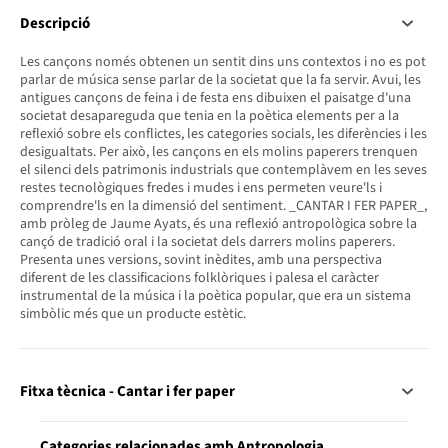
Descripció
Les cançons només obtenen un sentit dins uns contextos i no es pot
parlar de música sense parlar de la societat que la fa servir. Avui, les
antigues cançons de feina i de festa ens dibuixen el paisatge d'una
societat desapareguda que tenia en la poètica elements per a la
reflexió sobre els conflictes, les categories socials, les diferències i les
desigualtats. Per això, les cançons en els molins paperers trenquen
el silenci dels patrimonis industrials que contemplàvem en les seves
restes tecnològiques fredes i mudes i ens permeten veure'ls i
comprendre'ls en la dimensió del sentiment. _CANTAR I FER PAPER_,
amb pròleg de Jaume Ayats, és una reflexió antropològica sobre la
cançó de tradició oral i la societat dels darrers molins paperers.
Presenta unes versions, sovint inèdites, amb una perspectiva
diferent de les classificacions folklòriques i palesa el caràcter
instrumental de la música i la poètica popular, que era un sistema
simbòlic més que un producte estètic.
Fitxa tècnica - Cantar i fer paper
Categories relacionades amb Antropologia