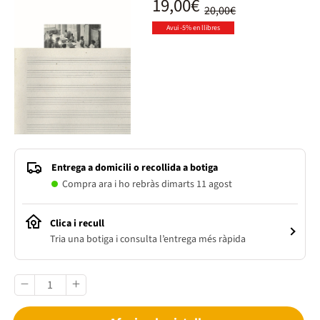
19,00€
20,00€
Avui -5% en llibres
Entrega a domicili o recollida a botiga
Compra ara i ho rebràs dimarts 11 agost
Clica i recull
Tria una botiga i consulta l’entrega més ràpida