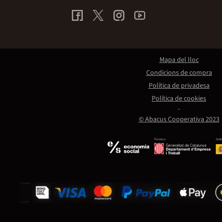
Mapa del lloc
Condicions de compra
Política de privadesa
Política de cookies
© Abacus Cooperativa 2023
Promou:
Amb 