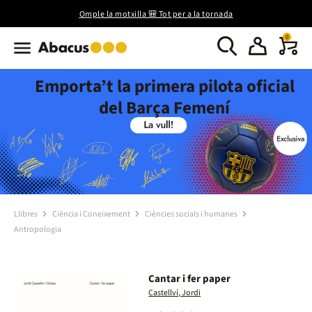
Omple la motxilla 🎒 Tot per a la tornada
0
Emporta’t la primera pilota oficial
del Barça Femení
Llibres
Ciència i Coneixement
Ciències socials i humanes
Antropologia
Cantar i fer paper
Castellví, Jordi